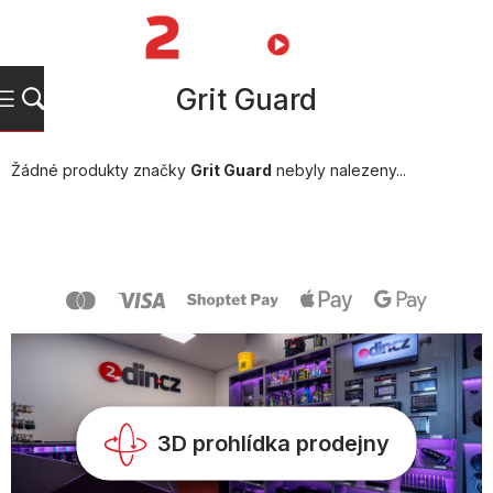
Přejít
na
NÁKUPNÍ
obsah
KOŠÍK
Grit Guard
Žádné produkty značky
Grit Guard
nebyly nalezeny...
Z
á
p
a
t
í
3D prohlídka prodejny