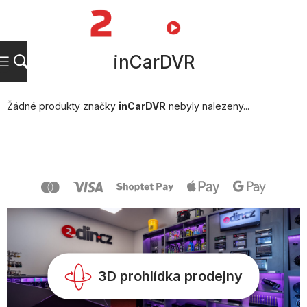
Přejít
na
NÁKUPNÍ
obsah
KOŠÍK
inCarDVR
Žádné produkty značky
inCarDVR
nebyly nalezeny...
Z
á
p
a
t
í
3D prohlídka prodejny