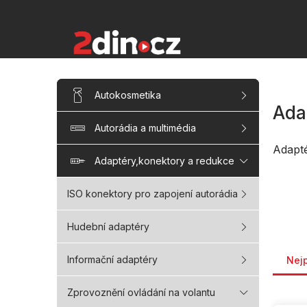
Přejít
na
obsah
P
Přeskočit
Autokosmetika
kategorie
o
Ada
s
Autorádia a multimédia
t
r
Adapt
a
Adaptéry,konektory a redukce
n
n
ISO konektory pro zapojení autorádia
í
p
Hudební adaptéry
a
Řaze
n
Informační adaptéry
Nej
e
l
Zprovoznění ovládání na volantu
V