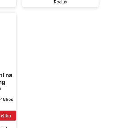
Rodius
ní na
ng
)
 48hod
ošíku