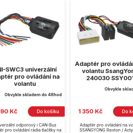
Adaptér pro ovládá
I-SWC3 univerzální
volantu SsangYo
ptér pro ovládání na
240030 SSY00
volantu
Obvykle skla
Průměrné
Obvykle skladem do 48hod
hodnocení
produktu
je
5,0
990 Kč
1 350 Kč
Do košíku
Do k
z
5
hvězdiček.
verzální odporový i CAN-Bus
Adaptér pro ovládání na vo
r pro ovládání rádia tlačítky na
SSANGYONG Rexton / Acty