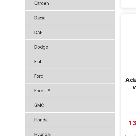
Citroen
Dacia
DAF
Dodge
Fiat
Ford
Ada
v
Ford US
GMC
Honda
1 
Hyundai