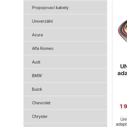
ý
Propojovací kabely
p
i
Univerzální
s
p
Acura
r
o
d
Alfa Romeo
u
k
Audi
UN
t
ada
ů
BMW
Buick
Chevrolet
1 
Chrysler
Uni
adapté