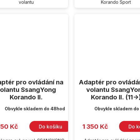
volantu
Korando Sport
ptér pro ovládání na
Adaptér pro ovládá
olantu SsangYong
volantu SsangYo
Korando II.
Korando II. (11->
Obvykle skladem do 48hod
Obvykle skladem do
350 Kč
1 350 Kč
Do košíku
Do k