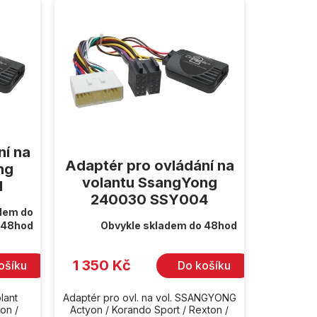
ní na
Adaptér pro ovládání na
ng
volantu SsangYong
1
240030 SSY004
dem do
48hod
Obvykle skladem do 48hod
1 350 Kč
ošíku
Do košíku
lant
Adaptér pro ovl. na vol. SSANGYONG
on /
Actyon / Korando Sport / Rexton /