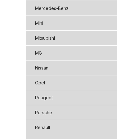
Mercedes-Benz
Mini
Mitsubishi
MG
Nissan
Opel
Peugeot
Porsche
Renault