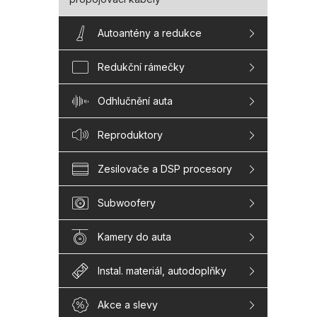
Autoantény a redukce
Redukční rámečky
Odhlučnění auta
Reproduktory
Zesilovače a DSP procesory
Subwoofery
Kamery do auta
Instal. materiál, autodoplňky
Akce a slevy