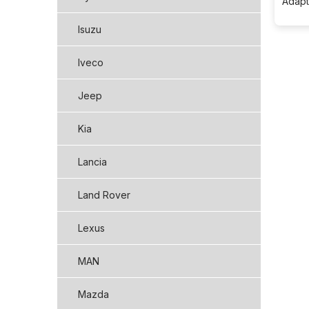
Adapt
Isuzu
Iveco
Jeep
Kia
Lancia
Land Rover
Lexus
MAN
Mazda