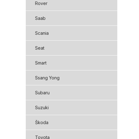
Rover
Saab
Scania
Seat
Smart
Ssang Yong
Subaru
Suzuki
Škoda
Toyota