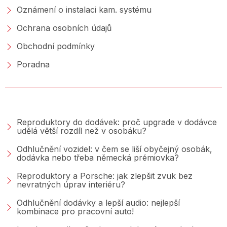
Oznámení o instalaci kam. systému
Ochrana osobních údajů
Obchodní podmínky
Poradna
PORADNA &AMP; BLOG
Reproduktory do dodávek: proč upgrade v dodávce
udělá větší rozdíl než v osobáku?
Odhlučnění vozidel: v čem se liší obyčejný osobák,
dodávka nebo třeba německá prémiovka?
Reproduktory a Porsche: jak zlepšit zvuk bez
nevratných úprav interiéru?
Odhlučnění dodávky a lepší audio: nejlepší
kombinace pro pracovní auto!