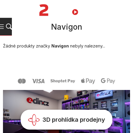
Přejít
na
NÁKUPNÍ
obsah
KOŠÍK
Navigon
Žádné produkty značky
Navigon
nebyly nalezeny...
Z
á
p
a
t
í
3D prohlídka prodejny