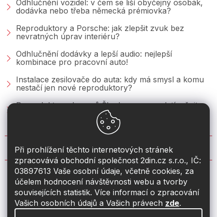
Odhlučnění vozidel: v čem se liší obyčejný osobák,
dodávka nebo třeba německá prémiovka?
Reproduktory a Porsche: jak zlepšit zvuk bez
nevratných úprav interiéru?
Odhlučnění dodávky a lepší audio: nejlepší
kombinace pro pracovní auto!
Instalace zesilovače do auta: kdy má smysl a komu
nestačí jen nové reproduktory?
Reproduktory do vozů Škoda: co se vyplatí měnit u
Fabie, Octavie a Superbu?
KONTAKT
Při prohlížení těchto internetových stránek
zpracovává obchodní společnost 2din.cz s.r.o., IČ:
03897613 Vaše osobní údaje, včetně cookies, za
info
@
2din.cz
účelem hodnocení návštěvnosti webu a tvorby
souvisejících statistik. Více informací o zpracování
774 19 55 33
Vašich osobních údajů a Vašich právech
zde
.