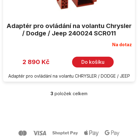
Adaptér pro ovládání na volantu Chrysler
/ Dodge / Jeep 240024 SCR011
Na dotaz
2 890 Kč
Do košíku
Adaptér pro ovládání na volantu CHRYSLER / DODGE / JEEP
3
položek celkem
O
v
l
Z
á
á
d
p
a
a
c
t
í