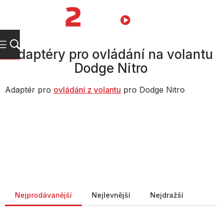
Přejít
na
NÁKUPNÍ
obsah
KOŠÍK
Adaptéry pro ovládání na volantu
Dodge Nitro
Adaptér pro
ovládání z volantu
pro Dodge Nitro
Řazení produktů
Nejprodávanější
Nejlevnější
Nejdražší