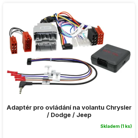
V
ý
p
i
s
p
r
o
d
u
k
t
ů
Adaptér pro ovládání na volantu Chrysler
/ Dodge / Jeep
Skladem
(1 ks)