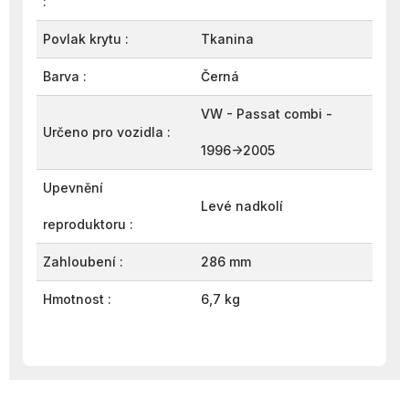
:
Povlak krytu :
Tkanina
Barva :
Černá
VW - Passat combi -
Určeno pro vozidla :
1996->2005
Upevnění
Levé nadkolí
reproduktoru :
Zahloubení :
286 mm
Hmotnost :
6,7 kg