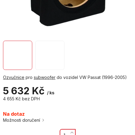
Ozvučnice
pro
subwoofer
do vozidel VW Passat (1996-2005)
5 632 Kč
/ ks
4 655 Kč bez DPH
Měrná
cena:
Na dotaz
Možnosti doručení