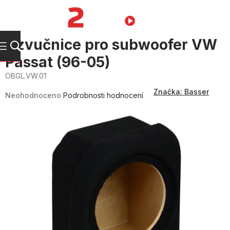
Přejít
na
NÁKUPNÍ
obsah
KOŠÍK
Ozvučnice pro subwoofer VW
Passat (96-05)
OBGL.VW.01
Průměrné
Značka:
Basser
hodnocení
Neohodnoceno
Podrobnosti hodnocení
produktu
je
0,0
z
5
hvězdiček.