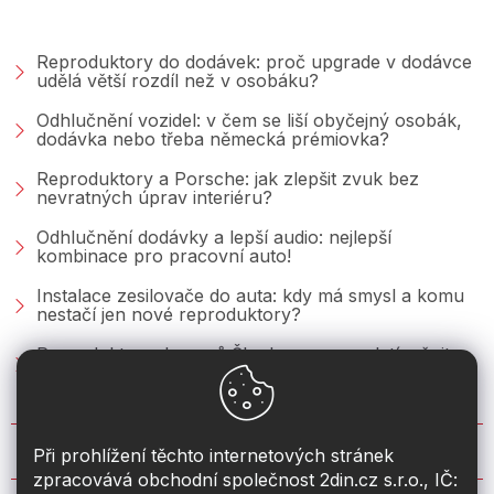
PORADNA &AMP; BLOG
Reproduktory do dodávek: proč upgrade v dodávce
udělá větší rozdíl než v osobáku?
Odhlučnění vozidel: v čem se liší obyčejný osobák,
dodávka nebo třeba německá prémiovka?
Reproduktory a Porsche: jak zlepšit zvuk bez
nevratných úprav interiéru?
Odhlučnění dodávky a lepší audio: nejlepší
kombinace pro pracovní auto!
Instalace zesilovače do auta: kdy má smysl a komu
nestačí jen nové reproduktory?
Reproduktory do vozů Škoda: co se vyplatí měnit u
Fabie, Octavie a Superbu?
KONTAKT
Při prohlížení těchto internetových stránek
zpracovává obchodní společnost 2din.cz s.r.o., IČ: