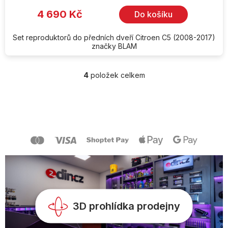
4 690 Kč
Do košíku
Set reproduktorů do předních dveří Citroen C5 (2008-2017)
značky BLAM
4
položek celkem
O
v
l
Z
á
á
d
p
a
a
c
t
í
í
p
r
v
k
y
v
3D prohlídka prodejny
ý
p