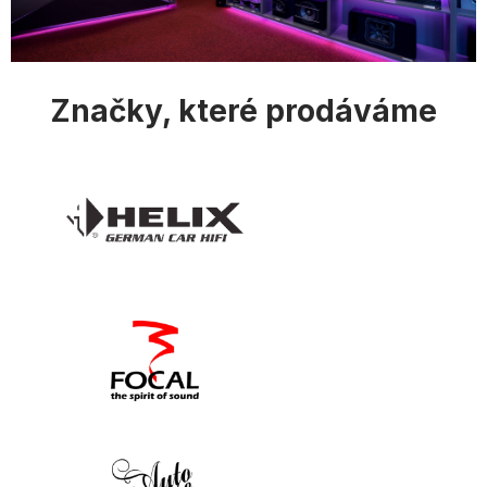
i
s
u
Značky, které prodáváme