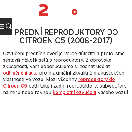
Přejít
na
NÁKUPNÍ
obsah
KOŠÍK
PŘEDNÍ REPRODUKTORY DO
CITROEN C5 (2008-2017)
Ozvučení předních dveří je velice důležité a proto jsme
sestavili několik setů s reproduktory. Z obrovské
zkušenosti, vám doporučujeme si nechat udělat
odhlučnění auta
pro maximální zkvalitnění akustických
vlastností ve voze. Mezi všechny
reproduktory do
Citroen C5
patří také i zadní reproduktory, subwoofery
na míru nebo rovnou
kompletní ozvučení
vašeho vozu!