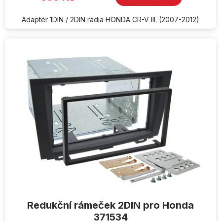
Adaptér 1DIN / 2DIN rádia HONDA CR-V III. (2007-2012)
Redukční rámeček 2DIN pro Honda
371534