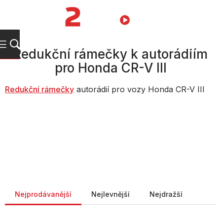
Přejít
na
NÁKUPNÍ
obsah
KOŠÍK
Redukční rámečky k autorádiím
pro Honda CR-V III
Redukční rámečky
autorádií pro vozy Honda CR-V III
Řazení produktů
Nejprodávanější
Nejlevnější
Nejdražší