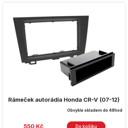
V
ý
p
i
s
p
r
o
d
u
k
t
ů
Rámeček autorádia Honda CR-V (07-12)
Obvykle skladem do 48hod
550 Kč
Do košíku