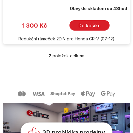
Obvykle skladem do 48hod
1 300 Kč
Do košíku
Redukční rámeček 2DIN pro Honda CR-V (07-12)
2
položek celkem
O
v
l
Z
á
á
d
p
a
a
c
t
í
í
p
r
v
k
y
v
3D prohlídka prodejny