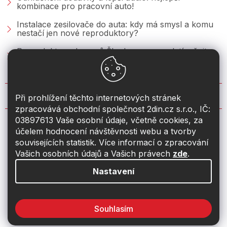
kombinace pro pracovní auto!
Instalace zesilovače do auta: kdy má smysl a komu
nestačí jen nové reproduktory?
Reproduktory do vozů Škoda: co se vyplatí měnit u
Fabie, Octavie a Superbu?
KONTAKT
Při prohlížení těchto internetových stránek
zpracovává obchodní společnost 2din.cz s.r.o., IČ:
03897613 Vaše osobní údaje, včetně cookies, za
info
@
2din.cz
účelem hodnocení návštěvnosti webu a tvorby
souvisejících statistik. Více informací o zpracování
774 19 55 33
Vašich osobních údajů a Vašich právech
zde
.
Nastavení
Souhlasím
Vytvořil Shoptet