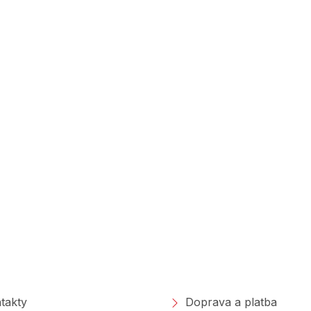
polečnosti
Nakupování
takty
Doprava a platba