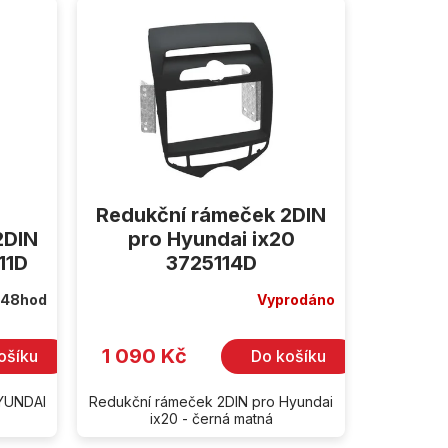
Redukční rámeček 2DIN
2DIN
pro Hyundai ix20
11D
3725114D
 48hod
Vyprodáno
1 090 Kč
ošíku
Do košíku
HYUNDAI
Redukční rámeček 2DIN pro Hyundai
ix20 - černá matná