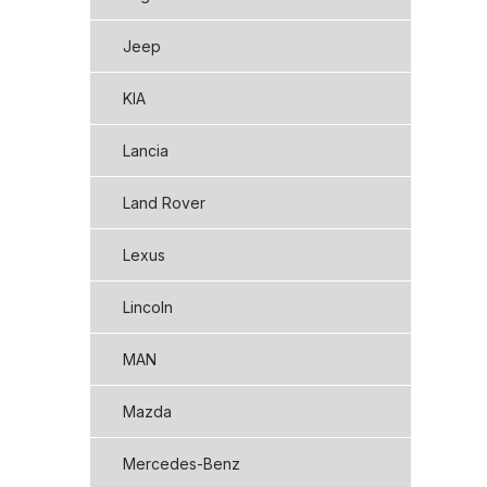
Jeep
KIA
Lancia
Land Rover
Lexus
Lincoln
MAN
Mazda
Mercedes-Benz