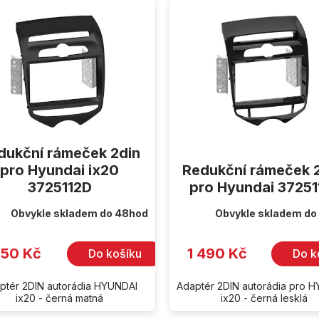
dukční rámeček 2din
pro Hyundai ix20
Redukční rámeček 
3725112D
pro Hyundai 37251
Obvykle skladem do 48hod
Obvykle skladem do
250 Kč
1 490 Kč
Do košíku
Do k
ptér 2DIN autorádia HYUNDAI
Adaptér 2DIN autorádia pro 
ix20 - černá matná
ix20 - černá lesklá