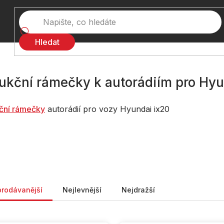
Hledat
ukční rámečky k autorádiím pro Hyu
ční rámečky
autorádií pro vozy Hyundai ix20
ní produktů
prodávanější
Nejlevnější
Nejdražší