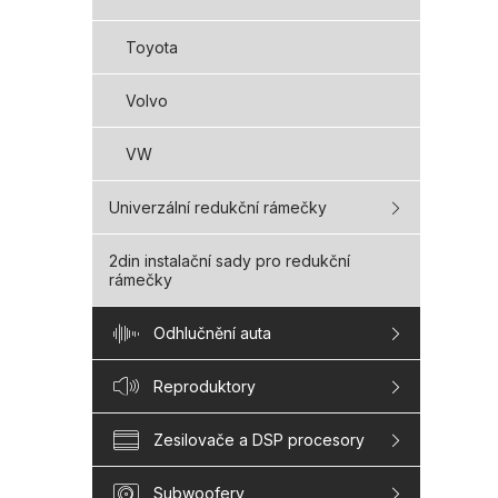
Toyota
Volvo
VW
Univerzální redukční rámečky
2din instalační sady pro redukční
rámečky
Odhlučnění auta
Reproduktory
Zesilovače a DSP procesory
Subwoofery