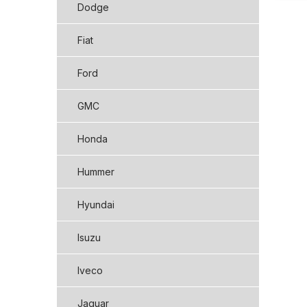
Dodge
Fiat
Ford
GMC
Honda
Hummer
Hyundai
Isuzu
Iveco
Jaguar