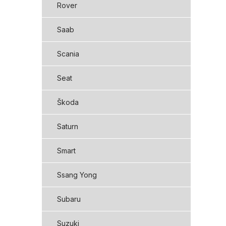
Rover
Saab
Scania
Seat
Škoda
Saturn
Smart
Ssang Yong
Subaru
Suzuki