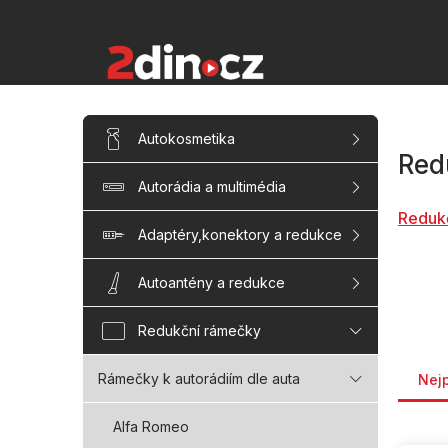
Přejít
na
obsah
P
Přeskočit
Autokosmetika
kategorie
o
Red
s
Autorádia a multimédia
t
r
Reduk
a
Adaptéry,konektory a redukce
n
n
Autoantény a redukce
í
p
Redukční rámečky
a
Řaze
n
Rámečky k autorádiím dle auta
Nej
e
l
Alfa Romeo
V