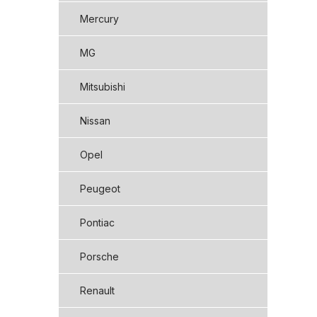
Mercury
MG
Mitsubishi
Nissan
Opel
Peugeot
Pontiac
Porsche
Renault