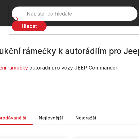
Hledat
ukční rámečky k autorádiím pro J
ční rámečky
autorádií pro vozy JEEP Commander
ní produktů
prodávanější
Nejlevnější
Nejdražší