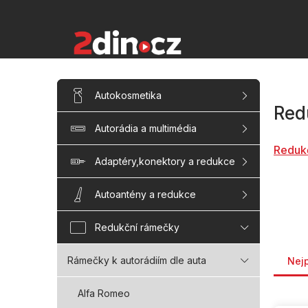
Přejít
na
obsah
P
Přeskočit
Autokosmetika
kategorie
o
Red
s
Autorádia a multimédia
t
r
Reduk
a
Adaptéry,konektory a redukce
n
n
Autoantény a redukce
í
p
Redukční rámečky
a
Řaze
n
Rámečky k autorádiím dle auta
Nej
e
l
Alfa Romeo
V