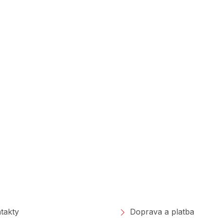
polečnosti
Nakupování
takty
Doprava a platba