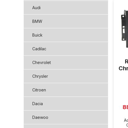
ý
Audi
p
i
BMW
s
p
Buick
r
o
d
Cadilac
u
k
Chevrolet
t
Chr
ů
Chrysler
Průmě
Citroen
hodno
produ
je
Dacia
5,0
8
z
5
hvězd
Daewoo
Ad