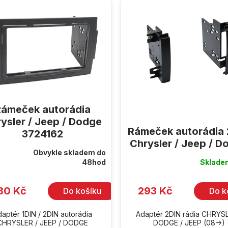
Rámeček autorádia
ysler / Jeep / Dodge
Rámeček autorádia 
3724162
Chrysler / Jeep / D
Obvykle skladem do
rné
48hod
Sklad
cení
ktu
80 Kč
293 Kč
Do košíku
Do k
iček.
aptér 1DIN / 2DIN autorádia
Adaptér 2DIN rádia CHRYSL
CHRYSLER / JEEP / DODGE
DODGE / JEEP (08->)