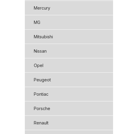
Mercury
MG
Mitsubishi
Nissan
Opel
Peugeot
Pontiac
Porsche
Renault