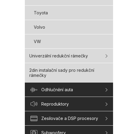
Toyota
Volvo
VW
Univerzální redukční rámečky
2din instalační sady pro redukční
rámečky
Odhlučnění auta
Reproduktory
Zesilovače a DSP procesory
Subwoofery