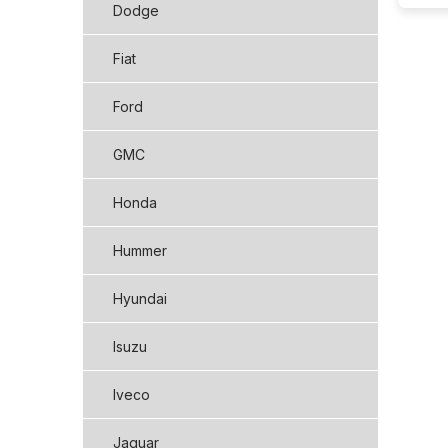
Dodge
Fiat
Ford
GMC
Honda
Hummer
Hyundai
Isuzu
Iveco
Jaguar