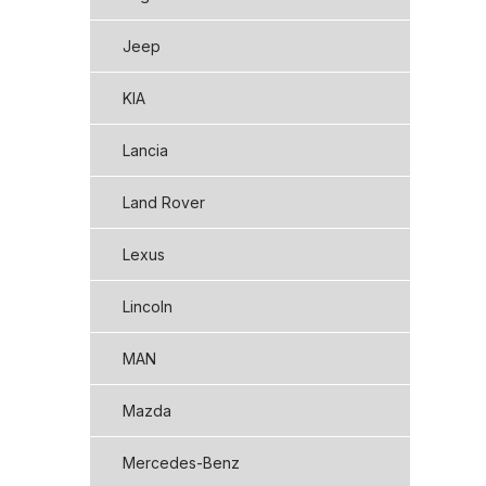
Jeep
KIA
Lancia
Land Rover
Lexus
Lincoln
MAN
Mazda
Mercedes-Benz