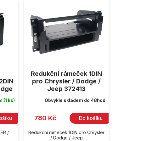
Redukční rámeček 1DIN
2DIN
pro Chrysler / Dodge /
odge
Jeep 372413
em
(1 ks)
Obvykle skladem do 48hod
780 Kč
ošíku
Do košíku
ER /
Redukční rámeček 1DIN pro Chrysler
/ Dodge / Jeep