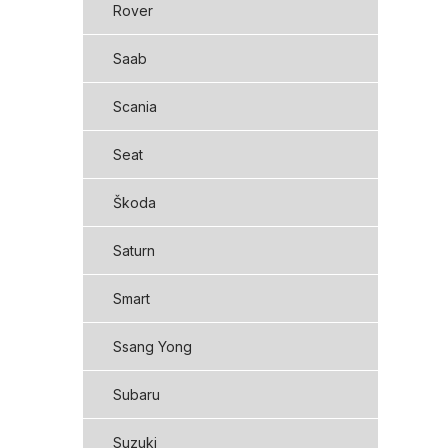
Rover
Saab
Scania
Seat
Škoda
Saturn
Smart
Ssang Yong
Subaru
Suzuki