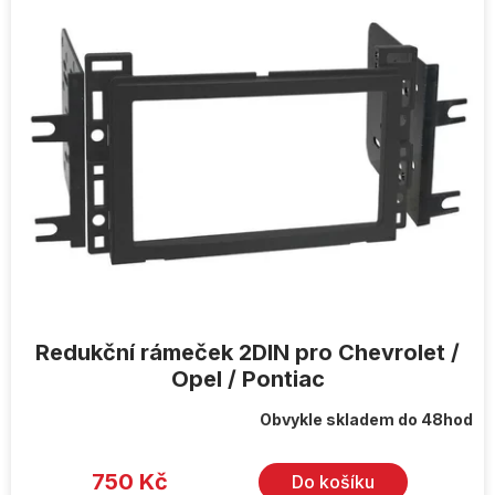
ý
p
i
s
p
r
o
d
u
k
t
ů
Redukční rámeček 2DIN pro Chevrolet /
Opel / Pontiac
Obvykle skladem do 48hod
750 Kč
Do košíku