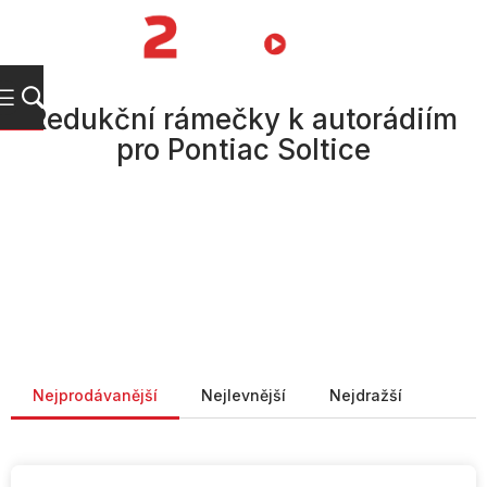
Přejít
na
NÁKUPNÍ
obsah
KOŠÍK
Redukční rámečky k autorádiím
pro Pontiac Soltice
Řazení produktů
Nejprodávanější
Nejlevnější
Nejdražší
V