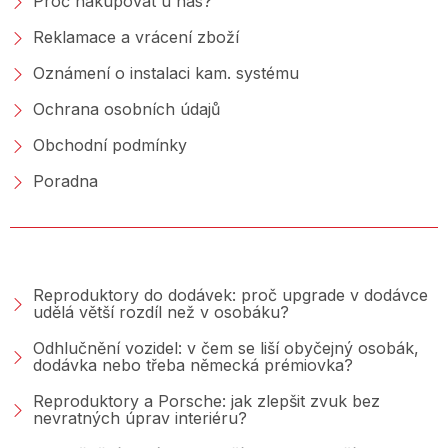
Proč nakupovat u nás?
Reklamace a vrácení zboží
Oznámení o instalaci kam. systému
Ochrana osobních údajů
Obchodní podmínky
Poradna
PORADNA &AMP; BLOG
Reproduktory do dodávek: proč upgrade v dodávce
udělá větší rozdíl než v osobáku?
Odhlučnění vozidel: v čem se liší obyčejný osobák,
dodávka nebo třeba německá prémiovka?
Reproduktory a Porsche: jak zlepšit zvuk bez
nevratných úprav interiéru?