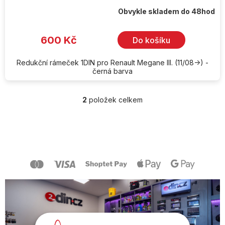
Obvykle skladem do 48hod
600 Kč
Do košíku
Redukční rámeček 1DIN pro Renault Megane III. (11/08->) -
černá barva
2
položek celkem
O
v
l
Z
á
á
d
p
a
a
c
t
í
í
p
r
v
k
y