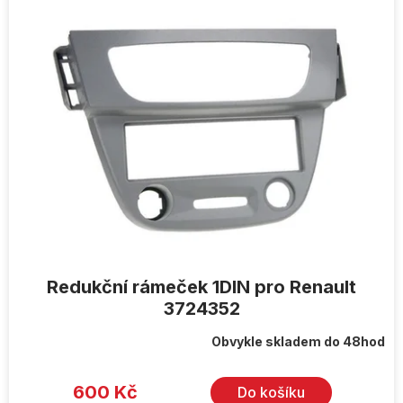
ý
p
i
s
p
r
o
d
u
k
t
ů
Redukční rámeček 1DIN pro Renault
3724352
Obvykle skladem do 48hod
600 Kč
Do košíku