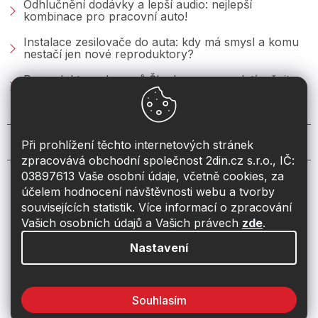
Odhlučnění dodávky a lepší audio: nejlepší
kombinace pro pracovní auto!
Instalace zesilovače do auta: kdy má smysl a komu
nestačí jen nové reproduktory?
Reproduktory do vozů Škoda: co se vyplatí měnit u
Fabie, Octavie a Superbu?
KONTAKT
Při prohlížení těchto internetových stránek
zpracovává obchodní společnost 2din.cz s.r.o., IČ:
03897613 Vaše osobní údaje, včetně cookies, za
info
@
2din.cz
účelem hodnocení návštěvnosti webu a tvorby
souvisejících statistik. Více informací o zpracování
774 19 55 33
Vašich osobních údajů a Vašich právech
zde
.
Nastavení
Souhlasím
Vytvořil Shoptet