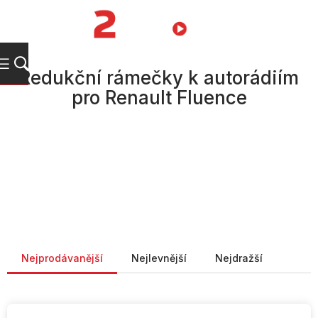
Přejít
na
NÁKUPNÍ
obsah
KOŠÍK
Redukční rámečky k autorádiím
pro Renault Fluence
Řazení produktů
Nejprodávanější
Nejlevnější
Nejdražší
V