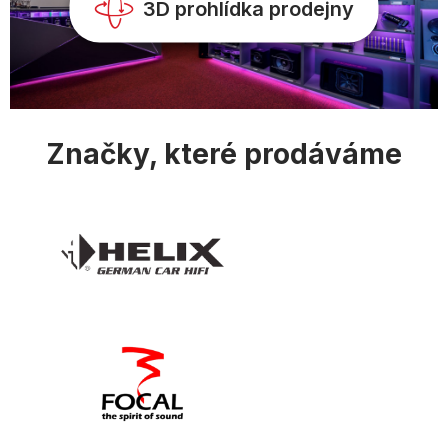
v
3D prohlídka prodejny
ý
p
i
s
u
Značky, které prodáváme