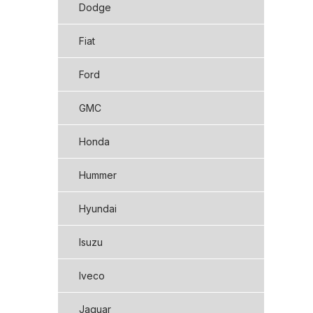
Dodge
Fiat
Ford
GMC
Honda
Hummer
Hyundai
Isuzu
Iveco
Jaguar