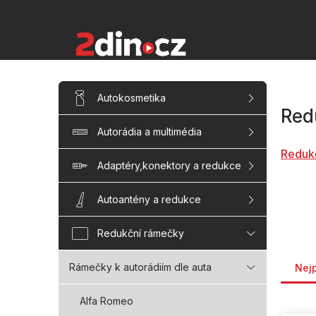
Přejít
na
obsah
P
Přeskočit
Autokosmetika
kategorie
o
Red
s
Autorádia a multimédia
t
r
Reduk
a
Adaptéry,konektory a redukce
n
n
Autoantény a redukce
í
p
Redukční rámečky
a
Řaze
n
Rámečky k autorádiím dle auta
Nej
e
l
Alfa Romeo
V