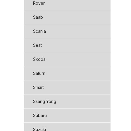
Rover
Saab
Scania
Seat
Škoda
Saturn
Smart
Ssang Yong
Subaru
Suzuki