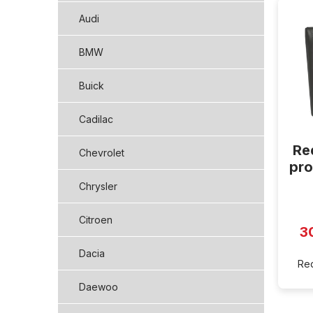
ý
Audi
p
i
BMW
s
p
Buick
r
o
d
Cadilac
u
Re
k
Chevrolet
t
pro
ů
Chrysler
Citroen
3
Dacia
Red
Daewoo