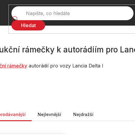
Hledat
ukční rámečky k autorádiím pro Lanc
ční rámečky
autorádií pro vozy Lancia Delta I
ní produktů
prodávanější
Nejlevnější
Nejdražší