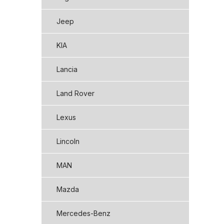
Jeep
KIA
Lancia
Land Rover
Lexus
Lincoln
MAN
Mazda
Mercedes-Benz