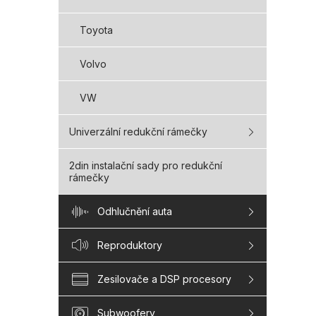
Toyota
Volvo
VW
Univerzální redukční rámečky
2din instalační sady pro redukční
rámečky
Odhlučnění auta
Reproduktory
Zesilovače a DSP procesory
Subwoofery