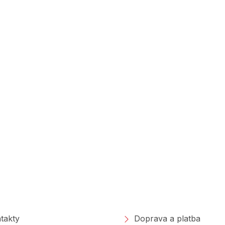
polečnosti
Nakupování
takty
Doprava a platba