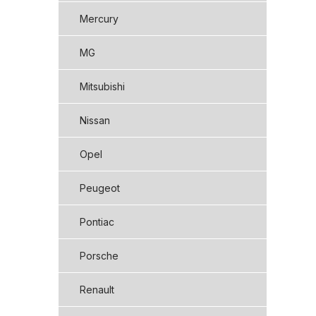
Mercury
MG
Mitsubishi
Nissan
Opel
Peugeot
Pontiac
Porsche
Renault