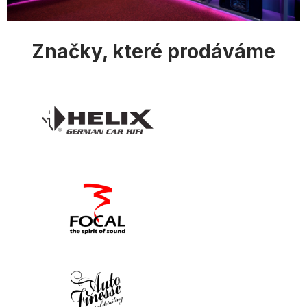
s
u
Značky, které prodáváme