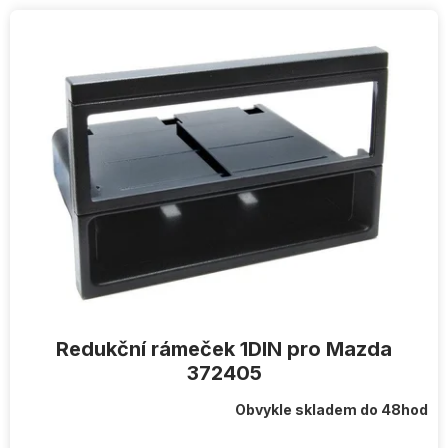
V
ý
p
i
s
p
r
o
d
u
k
t
ů
Redukční rámeček 1DIN pro Mazda
372405
Obvykle skladem do 48hod