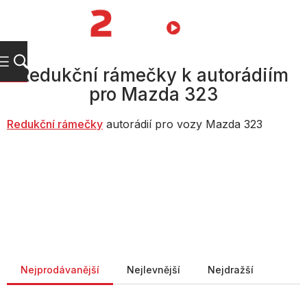
Přejít
na
NÁKUPNÍ
obsah
KOŠÍK
Redukční rámečky k autorádiím
pro Mazda 323
Redukční rámečky
autorádií pro vozy Mazda 323
Řazení produktů
Nejprodávanější
Nejlevnější
Nejdražší