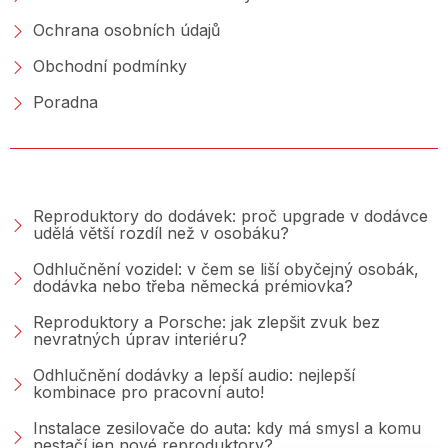
Ochrana osobních údajů
Obchodní podmínky
Poradna
PORADNA &AMP; BLOG
Reproduktory do dodávek: proč upgrade v dodávce
udělá větší rozdíl než v osobáku?
Odhlučnění vozidel: v čem se liší obyčejný osobák,
dodávka nebo třeba německá prémiovka?
Reproduktory a Porsche: jak zlepšit zvuk bez
nevratných úprav interiéru?
Odhlučnění dodávky a lepší audio: nejlepší
kombinace pro pracovní auto!
Instalace zesilovače do auta: kdy má smysl a komu
nestačí jen nové reproduktory?