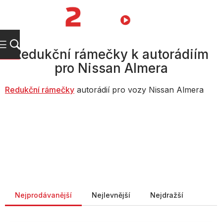
Přejít
na
NÁKUPNÍ
obsah
KOŠÍK
Redukční rámečky k autorádiím
pro Nissan Almera
Redukč
ní rámečky
autorádií pro vozy Nissan Almera
Řazení produktů
Nejprodávanější
Nejlevnější
Nejdražší