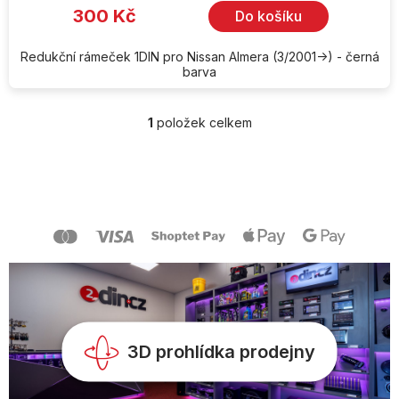
300 Kč
Do košíku
Redukční rámeček 1DIN pro Nissan Almera (3/2001->) - černá
barva
1
položek celkem
O
v
l
Z
á
á
d
p
a
a
c
t
í
í
p
r
v
k
y
v
3D prohlídka prodejny
ý
p