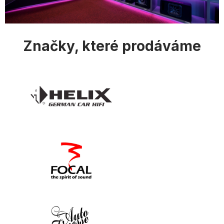
i
s
u
Značky, které prodáváme