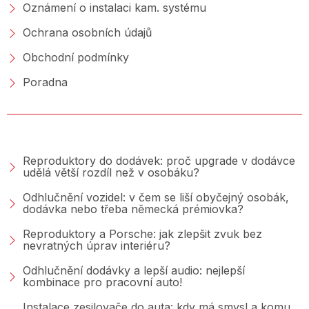
Oznámení o instalaci kam. systému
Ochrana osobních údajů
Obchodní podmínky
Poradna
PORADNA &AMP; BLOG
Reproduktory do dodávek: proč upgrade v dodávce
udělá větší rozdíl než v osobáku?
Odhlučnění vozidel: v čem se liší obyčejný osobák,
dodávka nebo třeba německá prémiovka?
Reproduktory a Porsche: jak zlepšit zvuk bez
nevratných úprav interiéru?
Odhlučnění dodávky a lepší audio: nejlepší
kombinace pro pracovní auto!
Instalace zesilovače do auta: kdy má smysl a komu