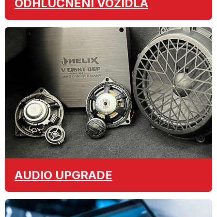
ODHLUČNĚNÍ
VOZIDLA
AUDIO
UPGRADE