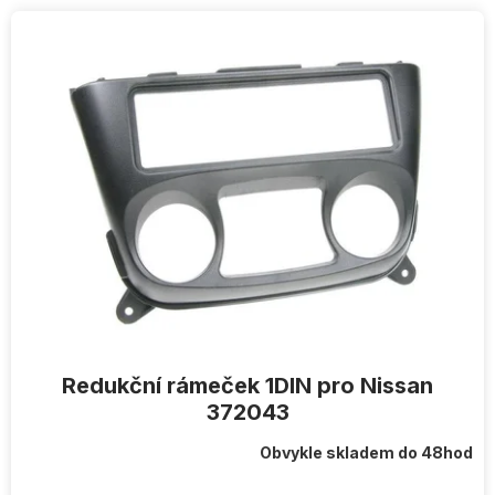
V
ý
p
i
s
p
r
o
d
u
k
t
ů
Redukční rámeček 1DIN pro Nissan
372043
Obvykle skladem do 48hod