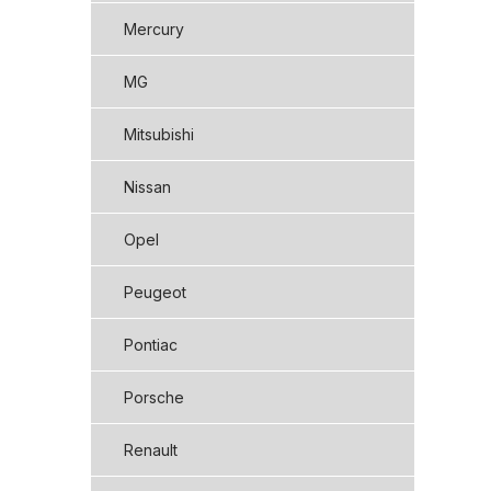
Mercury
MG
Mitsubishi
Nissan
Opel
Peugeot
Pontiac
Porsche
Renault