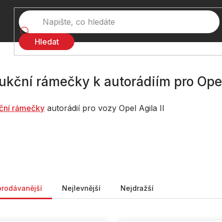
Hledat
ukční rámečky k autorádiím pro Opel 
č
ní rámečky
autorádií pro vozy Opel Agila II
ní produktů
prodávanější
Nejlevnější
Nejdražší