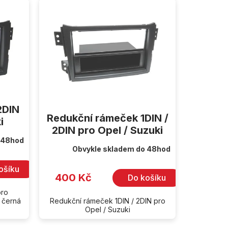
2DIN
Redukční rámeček 1DIN /
i
2DIN pro Opel / Suzuki
 48hod
Obvykle skladem do 48hod
ošíku
400 Kč
Do košíku
pro
- černá
Redukční rámeček 1DIN / 2DIN pro
Opel / Suzuki