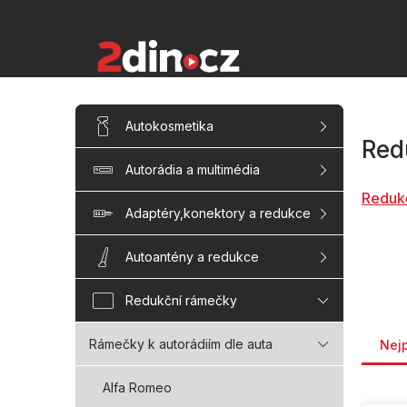
Přejít
na
obsah
P
Přeskočit
Autokosmetika
kategorie
o
Red
s
Autorádia a multimédia
t
r
Reduk
a
Adaptéry,konektory a redukce
n
n
Autoantény a redukce
í
p
Redukční rámečky
a
Řaze
n
Rámečky k autorádiím dle auta
Nej
e
l
Alfa Romeo
V