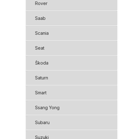
Rover
Saab
Scania
Seat
Škoda
Saturn
Smart
Ssang Yong
Subaru
Suzuki