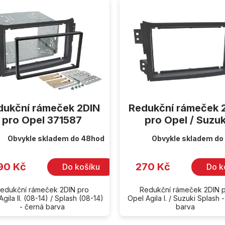
dukční rámeček 2DIN
Redukční rámeček 
pro Opel 371587
pro Opel / Suzuk
Obvykle skladem do 48hod
Obvykle skladem do
90 Kč
270 Kč
Do košíku
Do k
edukční rámeček 2DIN pro
Redukční rámeček 2DIN 
gila II. (08-14) / Splash (08-14)
Opel Agila I. / Suzuki Splash 
- černá barva
barva