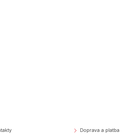
polečnosti
Nakupování
takty
Doprava a platba