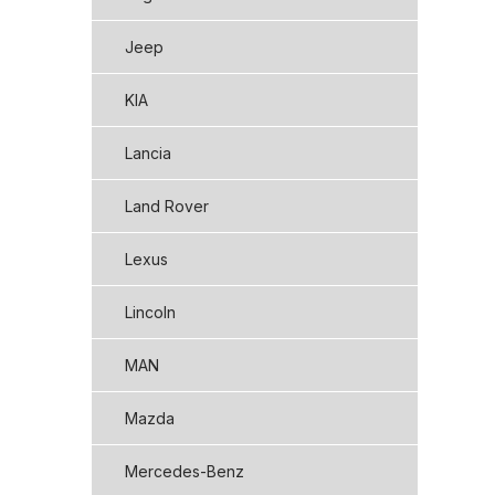
Jeep
KIA
Lancia
Land Rover
Lexus
Lincoln
MAN
Mazda
Mercedes-Benz