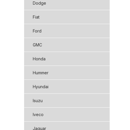
Dodge
Fiat
Ford
GMC
Honda
Hummer
Hyundai
Isuzu
Iveco
Jaguar