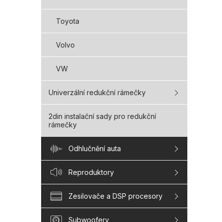
Toyota
Volvo
VW
Univerzální redukční rámečky
2din instalační sady pro redukční
rámečky
Odhlučnění auta
Reproduktory
Zesilovače a DSP procesory
Subwoofery