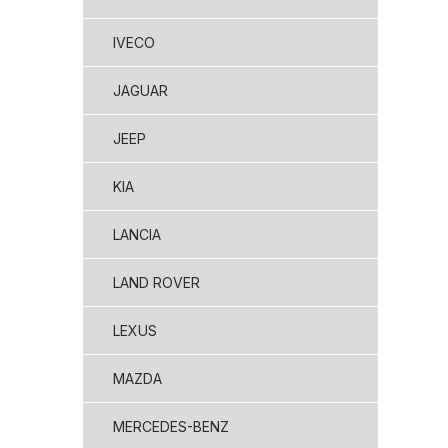
IVECO
JAGUAR
JEEP
KIA
LANCIA
LAND ROVER
LEXUS
MAZDA
MERCEDES-BENZ