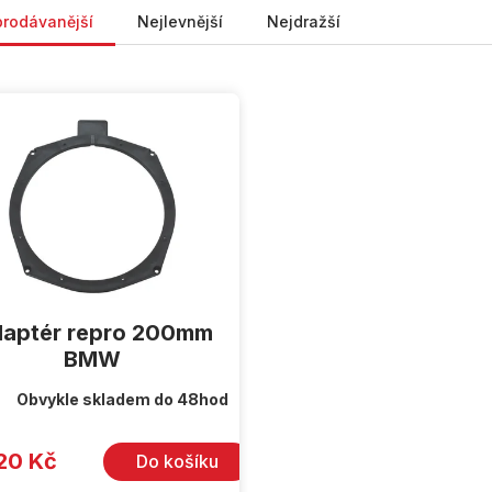
prodávanější
Nejlevnější
Nejdražší
aptér repro 200mm
BMW
Obvykle skladem do 48hod
20 Kč
Do košíku