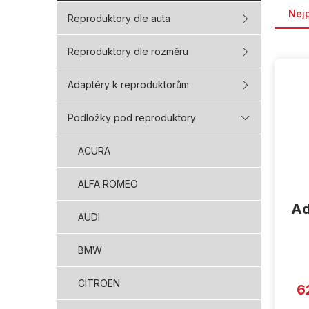
Nej
Reproduktory dle auta
Reproduktory dle rozměru
V
ý
Adaptéry k reproduktorům
p
i
s
Podložky pod reproduktory
p
r
ACURA
o
d
ALFA ROMEO
u
Ad
k
AUDI
t
ů
BMW
CITROEN
6