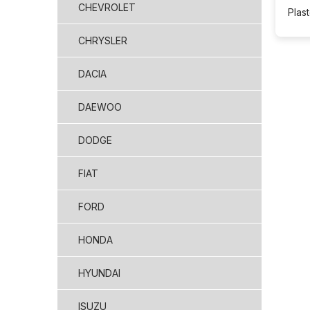
CHEVROLET
Plas
CHRYSLER
DACIA
DAEWOO
DODGE
FIAT
FORD
HONDA
HYUNDAI
ISUZU