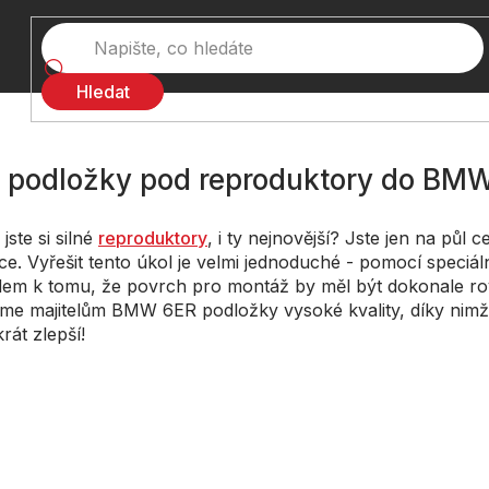
Hledat
 podložky pod reproduktory do BM
 jste si silné
reproduktory
, i ty nejnovější? Jste jen na půl c
ace. Vyřešit tento úkol je velmi jednoduché - pomocí speciá
em k tomu, že povrch pro montáž by měl být dokonale rov
me majitelům BMW 6ER podložky vysoké kvality, díky nim
krát zlepší!
ní produktů