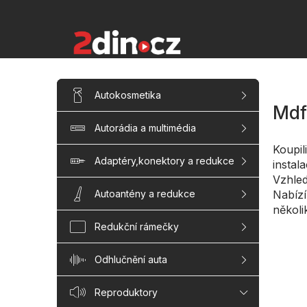
Přejít
na
obsah
P
Přeskočit
Autokosmetika
kategorie
o
Mdf
s
Autorádia a multimédia
t
r
Koupili
a
Adaptéry,konektory a redukce
instal
n
Vzhled
n
Nabízí
Autoantény a redukce
í
několi
p
Redukční rámečky
a
n
Odhlučnění auta
e
l
Reproduktory
Řaze