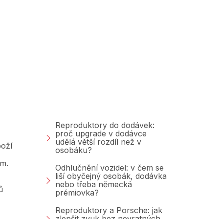
Poradna &amp;
Blog
Reproduktory do dodávek:
proč upgrade v dodávce
udělá větší rozdíl než v
oží
osobáku?
am.
Odhlučnění vozidel: v čem se
liší obyčejný osobák, dodávka
nebo třeba německá
ů
prémiovka?
Reproduktory a Porsche: jak
zlepšit zvuk bez nevratných