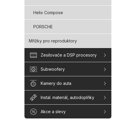
Helix Compose
PORSCHE
Mřížky pro reproduktory
Zesilovače a DSP procesory
Subwoofery
Kamery do auta
Instal. materiál, autodoplňky
Akce a slevy