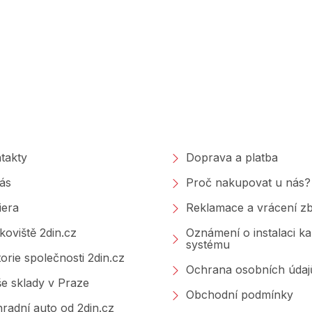
polečnosti
Nakupování
takty
Doprava a platba
ás
Proč nakupovat u nás?
iera
Reklamace a vrácení zb
koviště 2din.cz
Oznámení o instalaci k
systému
torie společnosti 2din.cz
Ochrana osobních údaj
e sklady v Praze
Obchodní podmínky
radní auto od 2din.cz