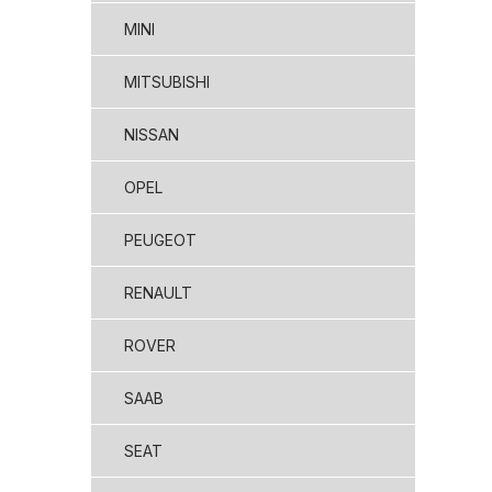
MINI
MITSUBISHI
NISSAN
OPEL
PEUGEOT
RENAULT
ROVER
SAAB
SEAT