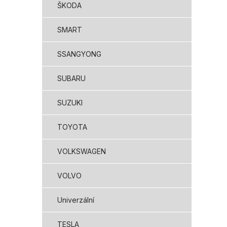
ŠKODA
SMART
SSANGYONG
SUBARU
SUZUKI
TOYOTA
VOLKSWAGEN
VOLVO
Univerzální
TESLA