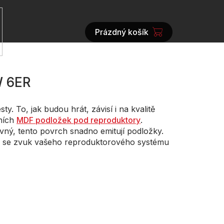
Prázdný košík
NÁKUPNÍ
KOŠÍK
W 6ER
esty. To, jak budou hrát, závisí i na kvalitě
lních
MDF podložek pod reproduktory
.
ný, tento povrch snadno emitují podložky.
ž se zvuk vašeho reproduktorového systému