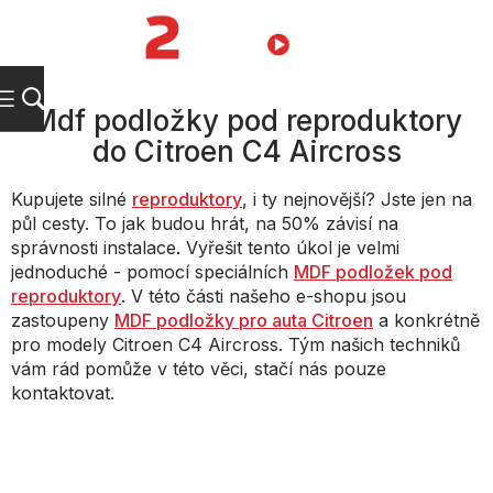
Přejít
na
NÁKUPNÍ
obsah
KOŠÍK
Mdf podložky pod reproduktory
do Citroen C4 Aircross
Kupujete silné
reproduktory
, i ty nejnovější? Jste jen na
půl cesty. To jak budou hrát, na 50% závisí na
správnosti instalace. Vyřešit tento úkol je velmi
jednoduché - pomocí speciálních
MDF podložek pod
reproduktory
. V této části našeho e-shopu jsou
zastoupeny
MDF podložky pro auta Citroen
a konkrétně
pro modely Citroen C4 Aircross. Tým našich techniků
vám rád pomůže v této věci, stačí nás pouze
kontaktovat.