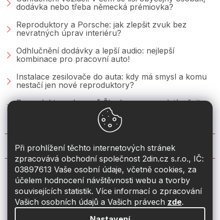
dodávka nebo třeba německá prémiovka?
Reproduktory a Porsche: jak zlepšit zvuk bez
nevratných úprav interiéru?
Odhlučnění dodávky a lepší audio: nejlepší
kombinace pro pracovní auto!
Instalace zesilovače do auta: kdy má smysl a komu
nestačí jen nové reproduktory?
Reproduktory do vozů Škoda: co se vyplatí měnit u
Fabie, Octavie a Superbu?
KONTAKT
Při prohlížení těchto internetových stránek
zpracovává obchodní společnost 2din.cz s.r.o., IČ:
03897613 Vaše osobní údaje, včetně cookies, za
info
@
2din.cz
účelem hodnocení návštěvnosti webu a tvorby
souvisejících statistik. Více informací o zpracování
774 19 55 33
Vašich osobních údajů a Vašich právech
zde
.
Nastavení