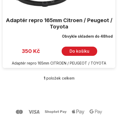
ů
Adaptér repro 165mm Citroen / Peugeot /
Toyota
Obvykle skladem do 48hod
350 Kč
Do košíku
Adaptér repro 165mm CITROEN / PEUGEOT / TOYOTA
1
položek celkem
O
v
l
Z
á
á
d
p
a
a
c
t
í