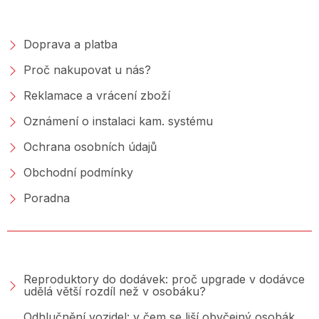
NAKUPOVÁNÍ
Doprava a platba
Proč nakupovat u nás?
Reklamace a vrácení zboží
Oznámení o instalaci kam. systému
Ochrana osobních údajů
Obchodní podmínky
Poradna
PORADNA &AMP; BLOG
Reproduktory do dodávek: proč upgrade v dodávce
udělá větší rozdíl než v osobáku?
Odhlučnění vozidel: v čem se liší obyčejný osobák,