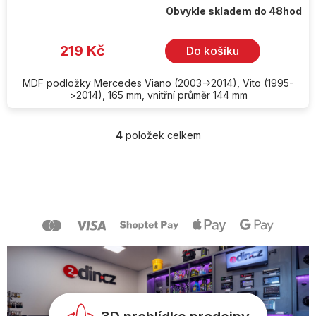
Obvykle skladem do 48hod
219 Kč
Do košíku
MDF podložky Mercedes Viano (2003->2014), Vito (1995-
>2014), 165 mm, vnitřní průměr 144 mm
4
položek celkem
O
v
l
Z
á
á
d
p
a
a
c
t
í
í
p
r
v
k
y
v