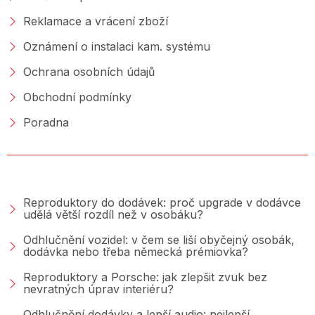
Reklamace a vrácení zboží
Oznámení o instalaci kam. systému
Ochrana osobních údajů
Obchodní podmínky
Poradna
PORADNA &AMP; BLOG
Reproduktory do dodávek: proč upgrade v dodávce
udělá větší rozdíl než v osobáku?
Odhlučnění vozidel: v čem se liší obyčejný osobák,
dodávka nebo třeba německá prémiovka?
Reproduktory a Porsche: jak zlepšit zvuk bez
nevratných úprav interiéru?
Odhlučnění dodávky a lepší audio: nejlepší