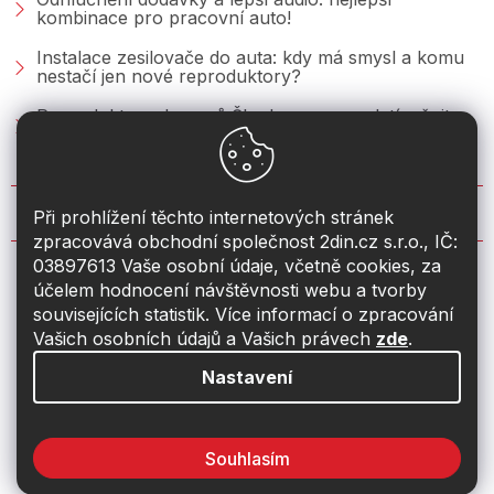
kombinace pro pracovní auto!
Instalace zesilovače do auta: kdy má smysl a komu
nestačí jen nové reproduktory?
Reproduktory do vozů Škoda: co se vyplatí měnit u
Fabie, Octavie a Superbu?
KONTAKT
Při prohlížení těchto internetových stránek
zpracovává obchodní společnost 2din.cz s.r.o., IČ:
03897613 Vaše osobní údaje, včetně cookies, za
info
@
2din.cz
účelem hodnocení návštěvnosti webu a tvorby
souvisejících statistik. Více informací o zpracování
774 19 55 33
Vašich osobních údajů a Vašich právech
zde
.
Nastavení
Souhlasím
Vytvořil Shoptet