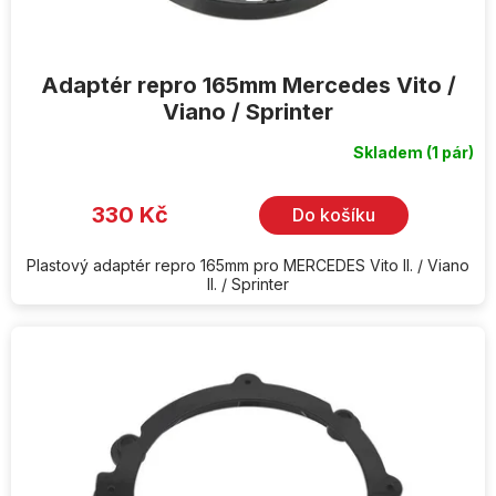
ů
Adaptér repro 165mm Mercedes Vito /
Viano / Sprinter
Skladem
(1 pár)
Průměrné
hodnocení
produktu
je
330 Kč
Do košíku
5,0
z
5
hvězdiček.
Plastový adaptér repro 165mm pro MERCEDES Vito II. / Viano
II. / Sprinter