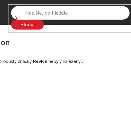
Hledat
lon
produkty značky
Revlon
nebyly nalezeny...