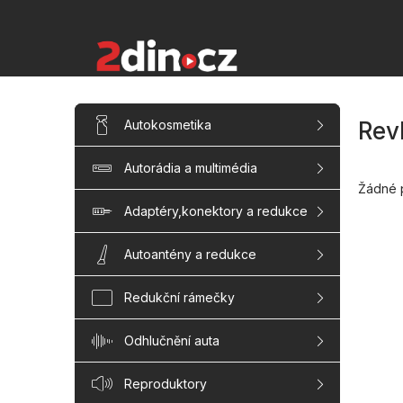
Přejít
na
obsah
P
Přeskočit
Autokosmetika
Rev
kategorie
o
s
Autorádia a multimédia
t
r
Žádné 
a
Adaptéry,konektory a redukce
n
n
Autoantény a redukce
í
p
Redukční rámečky
a
n
Odhlučnění auta
e
l
Reproduktory