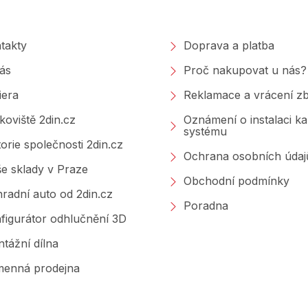
polečnosti
Nakupování
takty
Doprava a platba
ás
Proč nakupovat u nás?
iera
Reklamace a vrácení zb
koviště 2din.cz
Oznámení o instalaci k
systému
torie společnosti 2din.cz
Ochrana osobních údaj
e sklady v Praze
Obchodní podmínky
radní auto od 2din.cz
Poradna
figurátor odhlučnění 3D
tážní dílna
enná prodejna