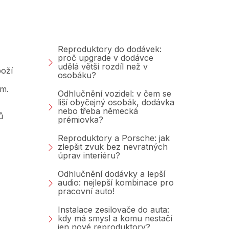
Poradna &amp;
Blog
Reproduktory do dodávek:
proč upgrade v dodávce
udělá větší rozdíl než v
oží
osobáku?
am.
Odhlučnění vozidel: v čem se
liší obyčejný osobák, dodávka
nebo třeba německá
ů
prémiovka?
Reproduktory a Porsche: jak
zlepšit zvuk bez nevratných
úprav interiéru?
Odhlučnění dodávky a lepší
audio: nejlepší kombinace pro
pracovní auto!
Instalace zesilovače do auta:
kdy má smysl a komu nestačí
jen nové reproduktory?