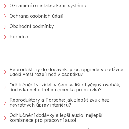
Oznámení o instalaci kam. systému
Ochrana osobních údajů
Obchodní podmínky
Poradna
PORADNA &AMP; BLOG
Reproduktory do dodávek: proč upgrade v dodávce
udělá větší rozdíl než v osobáku?
Odhlučnění vozidel: v čem se liší obyčejný osobák,
dodávka nebo třeba německá prémiovka?
Reproduktory a Porsche: jak zlepšit zvuk bez
nevratných úprav interiéru?
Odhlučnění dodávky a lepší audio: nejlepší
kombinace pro pracovní auto!