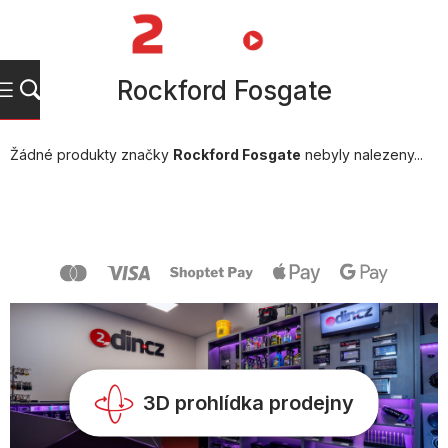
Přejít
na
NÁKUPNÍ
obsah
KOŠÍK
Rockford Fosgate
Žádné produkty značky
Rockford Fosgate
nebyly nalezeny...
Z
á
p
a
t
í
3D prohlídka prodejny