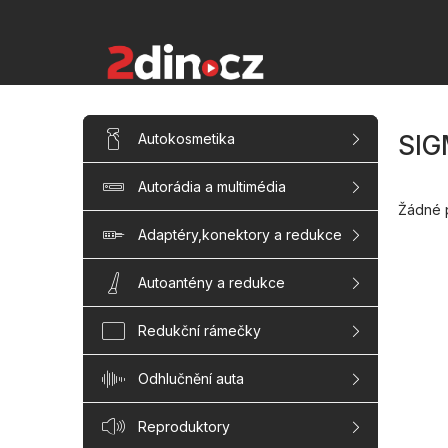
Přejít
na
obsah
P
Přeskočit
Autokosmetika
SI
kategorie
o
s
Autorádia a multimédia
t
r
Žádné 
a
Adaptéry,konektory a redukce
n
n
Autoantény a redukce
í
p
Redukční rámečky
a
n
Odhlučnění auta
e
l
Reproduktory