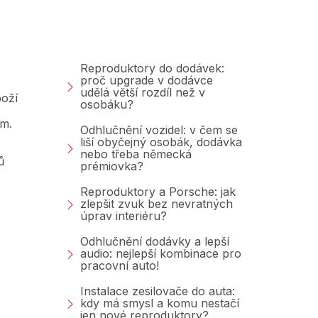
Poradna &amp;
Blog
Reproduktory do dodávek:
proč upgrade v dodávce
udělá větší rozdíl než v
oží
osobáku?
am.
Odhlučnění vozidel: v čem se
liší obyčejný osobák, dodávka
nebo třeba německá
ů
prémiovka?
Reproduktory a Porsche: jak
zlepšit zvuk bez nevratných
úprav interiéru?
Odhlučnění dodávky a lepší
audio: nejlepší kombinace pro
pracovní auto!
Instalace zesilovače do auta:
kdy má smysl a komu nestačí
jen nové reproduktory?