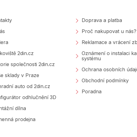
polečnosti
Nakupování
takty
Doprava a platba
ás
Proč nakupovat u nás?
iera
Reklamace a vrácení zb
koviště 2din.cz
Oznámení o instalaci k
systému
torie společnosti 2din.cz
Ochrana osobních údaj
e sklady v Praze
Obchodní podmínky
radní auto od 2din.cz
Poradna
figurátor odhlučnění 3D
tážní dílna
enná prodejna