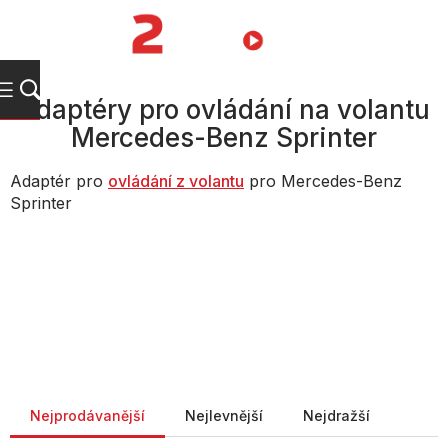
Přejít
na
NÁKUPNÍ
obsah
KOŠÍK
Adaptéry pro ovládání na volantu
Mercedes-Benz Sprinter
Adaptér pro
ovládání z volantu
pro Mercedes-Benz
Sprinter
Řazení produktů
Nejprodávanější
Nejlevnější
Nejdražší