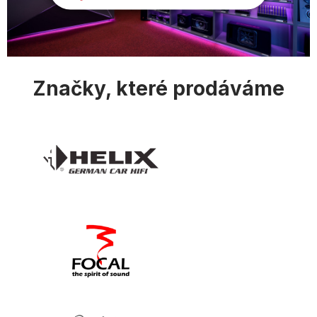
p
i
s
u
Značky, které prodáváme