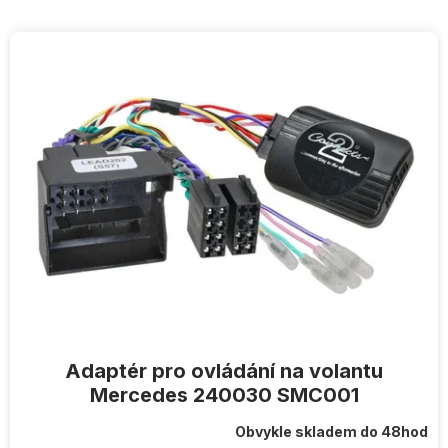
V
ý
p
i
s
p
r
o
d
u
k
t
ů
Adaptér pro ovládání na volantu
Mercedes 240030 SMC001
Obvykle skladem do 48hod