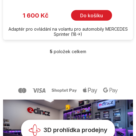
1 600 Kč
Do košíku
Adaptér pro ovládání na volantu pro automobily MERCEDES
Sprinter (18->)
5
položek celkem
O
v
l
Z
á
á
d
p
a
a
c
t
í
í
p
r
v
k
y
v
3D prohlídka prodejny
ý