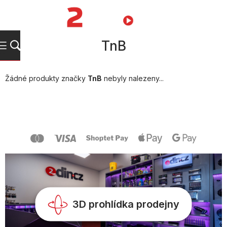
Přejít
na
NÁKUPNÍ
obsah
KOŠÍK
TnB
Žádné produkty značky
TnB
nebyly nalezeny...
Z
á
p
a
t
í
3D prohlídka prodejny