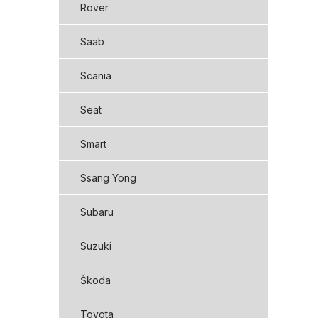
Rover
Saab
Scania
Seat
Smart
Ssang Yong
Subaru
Suzuki
Škoda
Toyota