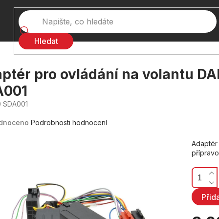
Hledat
ptér pro ovládání na volantu D
A001
 SDA001
né
ení
dnoceno
Podrobnosti hodnocení
tu
Adaptér 
přípravo
ček.
Přid