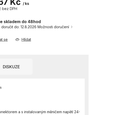
67 Kč
/ ks
č bez DPH
e skladem do 48hod
doručit do:
12.8.2026
Možnosti doručení
at se
Hlídat
DISKUZE
m
konektorem a s instalovaným měničem napětí 24-