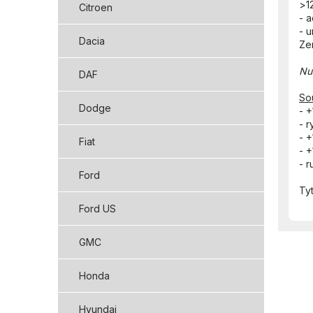
>1
Citroen
- 
- 
Dacia
Ze
Nu
DAF
So
Dodge
- +
- r
- 
Fiat
- 
- r
Ford
Ty
Ford US
GMC
Honda
Hyundai