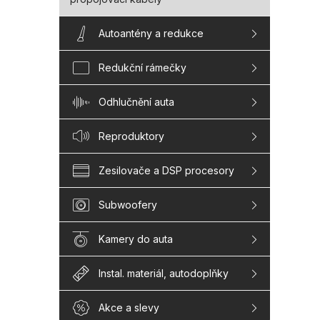
Autoantény a redukce
Redukční rámečky
Odhlučnění auta
Reproduktory
Zesilovače a DSP procesory
Subwoofery
Kamery do auta
Instal. materiál, autodoplňky
Akce a slevy