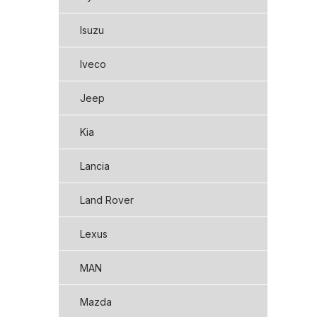
Isuzu
Iveco
Jeep
Kia
Lancia
Land Rover
Lexus
MAN
Mazda