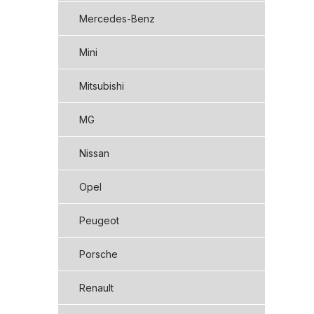
Mercedes-Benz
Mini
Mitsubishi
MG
Nissan
Opel
Peugeot
Porsche
Renault