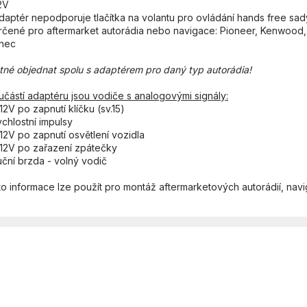
2V
adaptér nepodporuje tlačítka na volantu pro ovládání hands free sad
určené pro aftermarket autorádia nebo navigace: Pioneer, Kenwood,
nec
tné objednat spolu s adaptérem pro daný typ autorádia!
učástí adaptéru jsou vodiče s analogovými signály:
12V po zapnutí klíčku (sv.15)
ychlostní impulsy
+12V po zapnutí osvětlení vozidla
+12V po zařazení zpátečky
uční brzda - volný vodič
to informace lze použít pro montáž aftermarketových autorádií, nav