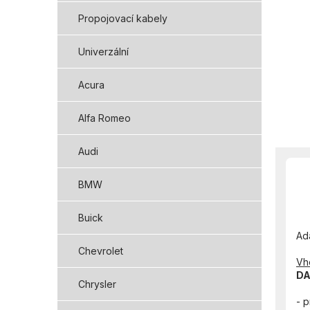
Propojovací kabely
Univerzální
Acura
Alfa Romeo
Audi
BMW
Buick
Ad
Chevrolet
Vh
DA
Chrysler
- 