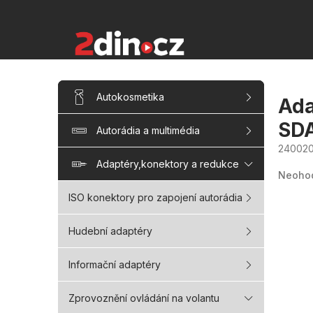
Přejít
na
obsah
P
Přeskočit
Autokosmetika
kategorie
o
Ada
s
SD
Autorádia a multimédia
t
r
240020
a
Průměr
Adaptéry,konektory a redukce
hodnoc
Neoho
n
produk
je
n
ISO konektory pro zapojení autorádia
0,0
í
z
5
p
Hudební adaptéry
hvězdi
a
n
Informační adaptéry
e
l
Zprovoznění ovládání na volantu