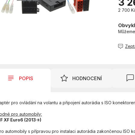
3 2
2 700 K
Měrná
cena:
Obvykl
Můžeme 
Zept
POPIS
HODNOCENÍ
aptér pro ovládání na volantu a připojení autorádia s ISO konektore
odné pro automobily:
F XF Euro6 (2013->)
pro automobily s přípravou pro instalaci autorádia zakončenou ISO 