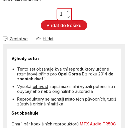
Přidat do košíku
Zeptat se
Hlídat
Výhody setu :
Tento set obsahuje kvalitní
reproduktory
určené
rozměrově přímo pro
Opel Corsa E
z roku 2014
do
zadních dveří
Vysoká
citlivost
zajistí maximální využití potenciálu i
obyčejného nebo originálního autorádia
Reproduktory
se montují místo těch původních, tudíž
zůstává originální mřížka
Set obsahuje :
Ohm 1 pár koaxiálních reproduktorů
MTX Audio TR50C