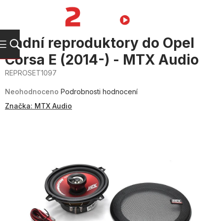
Přejít
na
NÁKUPNÍ
obsah
KOŠÍK
Zadní reproduktory do Opel
Corsa E (2014-) - MTX Audio
REPROSET1097
Průměrné
hodnocení
Neohodnoceno
Podrobnosti hodnocení
produktu
je
Značka:
MTX Audio
0,0
z
5
hvězdiček.