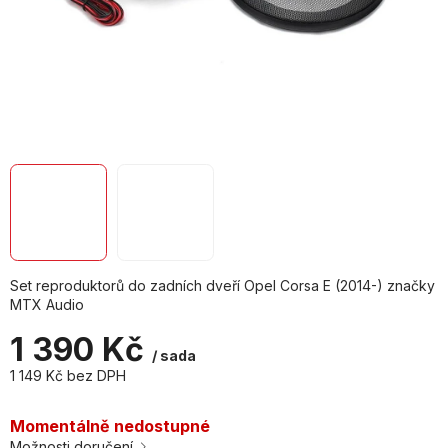
Set reproduktorů do zadních dveří Opel Corsa E (2014-) značky
MTX Audio
1 390 Kč
/ sada
1 149 Kč bez DPH
Měrná
cena:
Momentálně nedostupné
Možnosti doručení