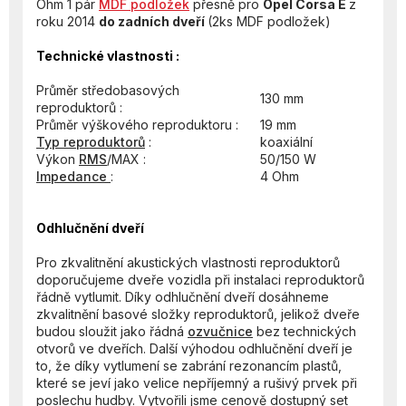
Ohm 1 pár
MDF podložek
přesně pro
Opel Corsa E
z
roku 2014
do zadních dveří
(2ks MDF podložek)
Technické vlastnosti :
Průměr středobasových
130 mm
reproduktorů :
Průměr výškového reproduktoru :
19 mm
Typ reproduktorů
:
koaxiální
Výkon
RMS
/MAX :
50/150 W
Impedance
:
4 Ohm
Odhlučnění dveří
Pro zkvalitnění akustických vlastnosti reproduktorů
doporučujeme dveře vozidla při instalaci reproduktorů
řádně vytlumit. Díky odhlučnění dveří dosáhneme
zkvalitnění basové složky reproduktorů, jelikož dveře
budou sloužit jako řádná
ozvučnice
bez technických
otvorů ve dveřích. Další výhodou odhlučnění dveří je
to, že díky vytlumení se zabrání rezonancím plastů,
které se jeví jako velice nepříjemný a rušivý prvek při
poslechu hudby. Vytvořili jsme cenově dostupný set