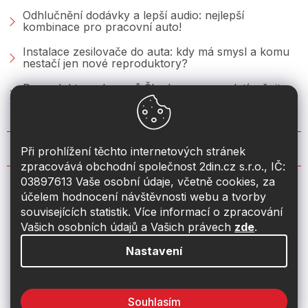
Odhlučnění dodávky a lepší audio: nejlepší
kombinace pro pracovní auto!
Instalace zesilovače do auta: kdy má smysl a komu
nestačí jen nové reproduktory?
Reproduktory do vozů Škoda: co se vyplatí měnit u
Fabie, Octavie a Superbu?
KONTAKT
Při prohlížení těchto internetových stránek
zpracovává obchodní společnost 2din.cz s.r.o., IČ:
03897613 Vaše osobní údaje, včetně cookies, za
info
@
2din.cz
účelem hodnocení návštěvnosti webu a tvorby
souvisejících statistik. Více informací o zpracování
774 19 55 33
Vašich osobních údajů a Vašich právech
zde
.
Nastavení
Souhlasím
Vytvořil Shoptet