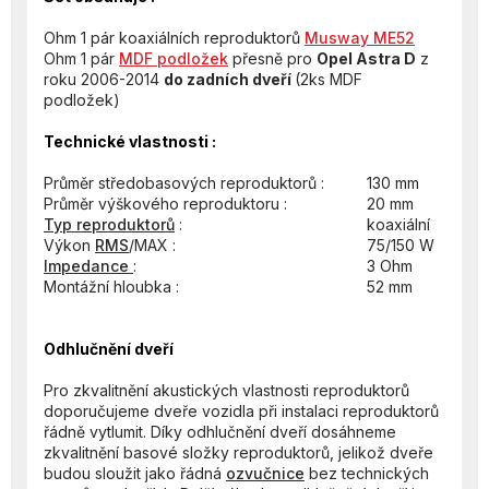
Ohm 1 pár koaxiálních reproduktorů
Musway ME52
Ohm 1 pár
MDF podložek
přesně pro
Opel Astra D
z
roku 2006-2014
do zadních dveří
(2ks MDF
podložek)
Technické vlastnosti :
Průměr středobasových reproduktorů :
130 mm
Průměr výškového reproduktoru :
20 mm
Typ reproduktorů
:
koaxiální
Výkon
RMS
/MAX :
75/150 W
Impedance
:
3 Ohm
Montážní hloubka :
52 mm
Odhlučnění dveří
Pro zkvalitnění akustických vlastnosti reproduktorů
doporučujeme dveře vozidla při instalaci reproduktorů
řádně vytlumit. Díky odhlučnění dveří dosáhneme
zkvalitnění basové složky reproduktorů, jelikož dveře
budou sloužit jako řádná
ozvučnice
bez technických