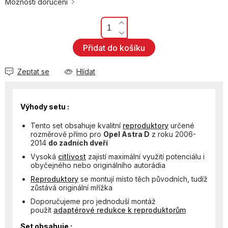
Možnosti doručení
Přidat do košíku
Zeptat se
Hlídat
Výhody setu :
Tento set obsahuje kvalitní
reproduktory
určené
rozměrově přímo pro
Opel Astra D
z roku 2006-
2014
do zadních dveří
Vysoká
citlivost
zajistí maximální využití potenciálu i
obyčejného nebo originálního autorádia
Reproduktory
se montují místo těch původních, tudíž
zůstává originální mřížka
Doporučujeme pro jednoduší montáž
použít
adaptérové redukce k reproduktorům
Set obsahuje :