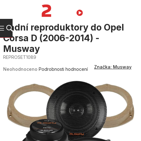
Přejít
na
NÁKUPNÍ
obsah
KOŠÍK
Zadní reproduktory do Opel
Corsa D (2006-2014) -
Musway
REPROSET1089
Průměrné
Značka:
Musway
hodnocení
Neohodnoceno
Podrobnosti hodnocení
produktu
je
0,0
z
5
hvězdiček.