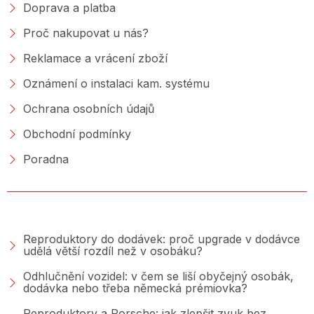
Doprava a platba
Proč nakupovat u nás?
Reklamace a vrácení zboží
Oznámení o instalaci kam. systému
Ochrana osobních údajů
Obchodní podmínky
Poradna
PORADNA &AMP; BLOG
Reproduktory do dodávek: proč upgrade v dodávce
udělá větší rozdíl než v osobáku?
Odhlučnění vozidel: v čem se liší obyčejný osobák,
dodávka nebo třeba německá prémiovka?
Reproduktory a Porsche: jak zlepšit zvuk bez