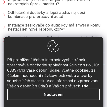
nevratných úprav interiéru?
Odhlučnění dodávky a lepší audio: nejlepší
kombinace pro pracovní auto!
Instalace zesilovače do auta: kdy má smysl a komu
nestačí jen nové reproduktory?
Reproduktory do vozů Škoda: co se vyplatí měnit u
Fabie, Octavie a Superbu?
KONTAKT
Při prohlížení těchto internetových stránek
zpracovává obchodní společnost 2din.cz s.r.o., IČ:
03897613 Vaše osobní údaje, včetně cookies, za
info
@
2din.cz
účelem hodnocení návštěvnosti webu a tvorby
souvisejících statistik. Více informací o zpracování
774 19 55 33
Vašich osobních údajů a Vašich právech
zde
.
Nastavení