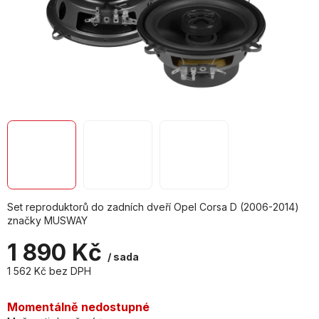
Set reproduktorů do zadních dveří Opel Corsa D (2006-2014)
značky MUSWAY
1 890 Kč
/ sada
1 562 Kč bez DPH
Měrná
cena:
Momentálně nedostupné