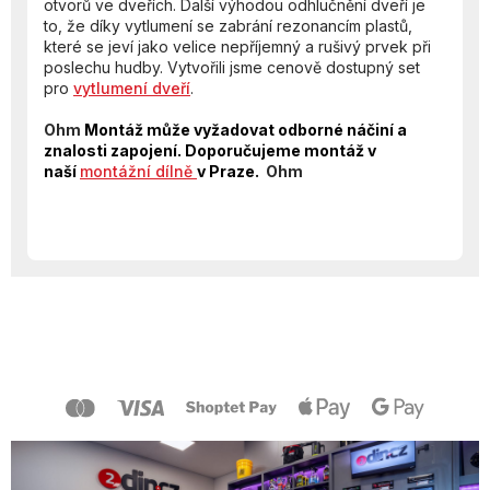
otvorů ve dveřích. Další výhodou odhlučnění dveří je
to, že díky vytlumení se zabrání rezonancím plastů,
které se jeví jako velice nepříjemný a rušivý prvek při
poslechu hudby. Vytvořili jsme cenově dostupný set
pro
vytlumení dveří
.
Ohm
Montáž může vyžadovat odborné náčiní a
znalosti zapojení. Doporučujeme montáž v
naší
montážní dílně
v Praze.
Ohm
Z
á
p
a
t
í