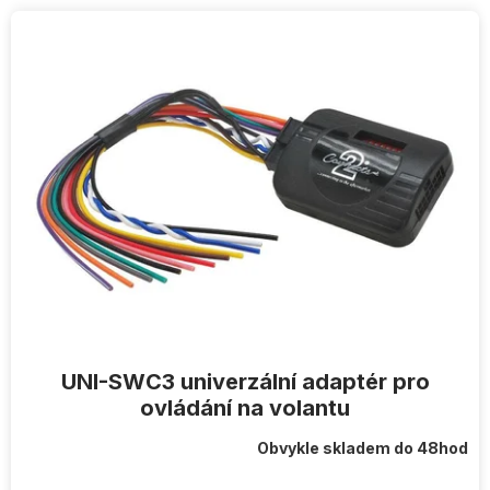
V
ý
p
i
s
p
r
o
d
u
k
t
ů
UNI-SWC3 univerzální adaptér pro
ovládání na volantu
Obvykle skladem do 48hod