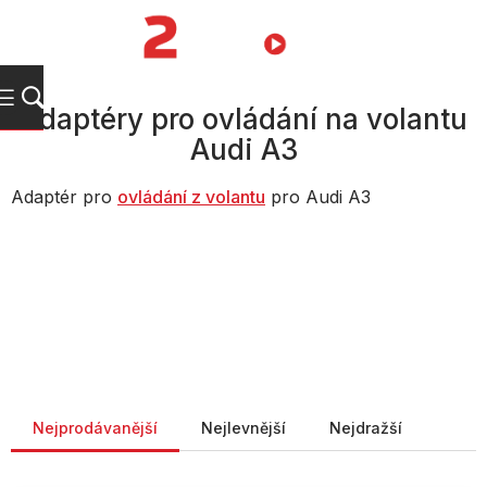
Přejít
na
NÁKUPNÍ
obsah
KOŠÍK
Adaptéry pro ovládání na volantu
Audi A3
Adaptér pro
ovládání z volantu
pro Audi A3
Řazení produktů
Nejprodávanější
Nejlevnější
Nejdražší