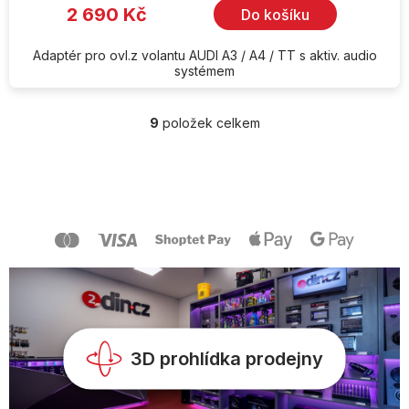
2 690 Kč
Do košíku
Adaptér pro ovl.z volantu AUDI A3 / A4 / TT s aktiv. audio
systémem
9
položek celkem
O
v
l
Z
á
á
d
p
a
a
c
t
í
í
p
r
v
k
y
v
3D prohlídka prodejny
ý
p
i