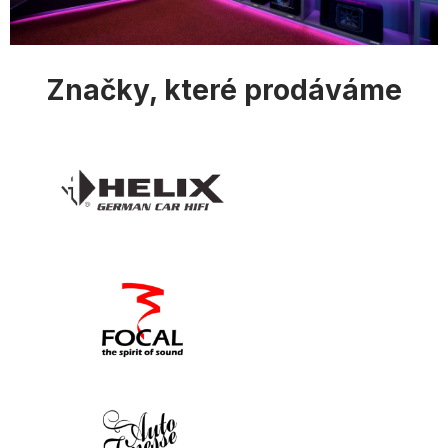
s
u
Značky, které prodáváme