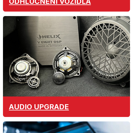
ODHLUČNĚNÍ
VOZIDLA
AUDIO
UPGRADE