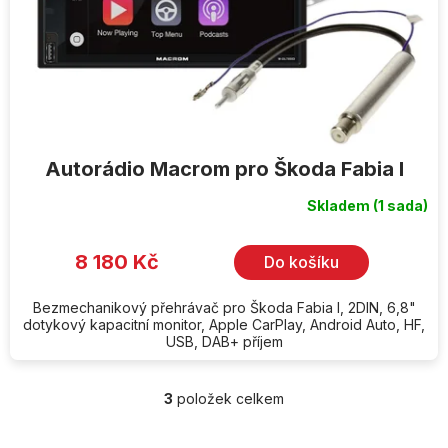
Autorádio Macrom pro Škoda Fabia I
Skladem
(1 sada)
8 180 Kč
Do košíku
Bezmechanikový přehrávač pro Škoda Fabia I, 2DIN, 6,8"
dotykový kapacitní monitor, Apple CarPlay, Android Auto, HF,
USB, DAB+ příjem
3
položek celkem
O
v
l
Z