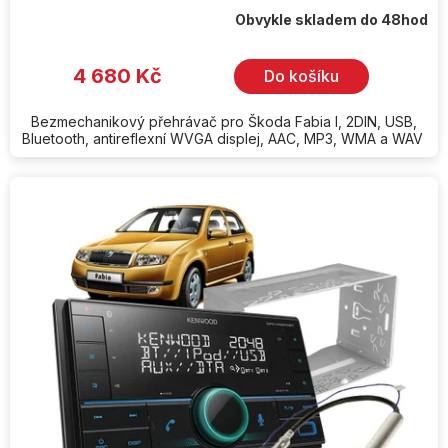
Obvykle skladem do 48hod
Průměrné
hodnocení
produktu
je
4 680 Kč
Do košíku
5,0
z
5
hvězdiček.
Bezmechanikový přehrávač pro Škoda Fabia I, 2DIN, USB,
Bluetooth, antireflexní WVGA displej, AAC, MP3, WMA a WAV