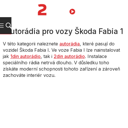
Přejít
na
NÁKUPNÍ
obsah
KOŠÍK
Autorádia pro vozy Škoda Fabia 1
V této kategorii naleznete
autorádia
, které pasují do
vozidel Škoda Fabia I. Ve voze Fabia I lze nainstalovat
jak
1din autorádio
, tak i
2din autorádio
. Instalace
speciálního rádia netrvá dlouho. V důsledku toho
získáte moderní schopnosti tohoto zařízení a zároveň
zachováte interiér vozu.