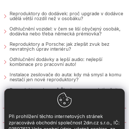
PORADNA &AMP; BLOG
Reproduktory do dodávek: proč upgrade v dodávce
udělá větší rozdíl než v osobáku?
Odhlučnění vozidel: v čem se liší obyčejný osobák,
dodávka nebo třeba německá prémiovka?
Reproduktory a Porsche: jak zlepšit zvuk bez
nevratných úprav interiéru?
Odhlučnění dodávky a lepší audio: nejlepší
kombinace pro pracovní auto!
Instalace zesilovače do auta: kdy má smysl a komu
nestačí jen nové reproduktory?
Reproduktory do vozů Škoda: co se vyplatí měnit u
Fabie, Octavie a Superbu?
KONTAKT
Při prohlížení těchto internetových stránek
zpracovává obchodní společnost 2din.cz s.r.o., IČ: