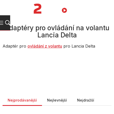
Přejít
na
NÁKUPNÍ
obsah
KOŠÍK
Adaptéry pro ovládání na volantu
Lancia Delta
Adaptér pro
ovládání z volantu
pro Lancia Delta
Řazení produktů
Nejprodávanější
Nejlevnější
Nejdražší