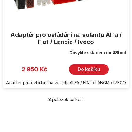
Adaptér pro ovládání na volantu Alfa /
Fiat / Lancia / Iveco
Obvykle skladem do 48hod
2 950 Kč
Do košíku
Adaptér pro ovládání na volantu ALFA / FIAT / LANCIA / IVECO
3
položek celkem
O
v
l
Z
á
á
d
p
a