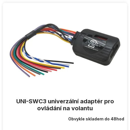
V
ý
p
i
s
p
r
o
d
u
k
t
ů
UNI-SWC3 univerzální adaptér pro
ovládání na volantu
Obvykle skladem do 48hod