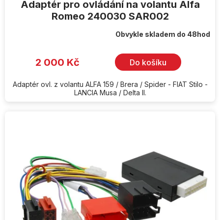
Adaptér pro ovládání na volantu Alfa
Romeo 240030 SAR002
Obvykle skladem do 48hod
Průměrné
hodnocení
produktu
je
2 000 Kč
Do košíku
5,0
z
5
hvězdiček.
Adaptér ovl. z volantu ALFA 159 / Brera / Spider - FIAT Stilo -
LANCIA Musa / Delta II.