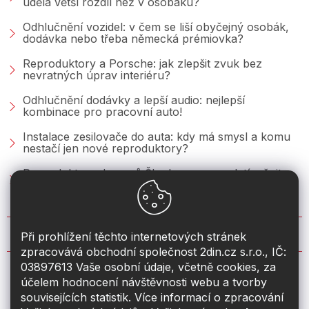
udělá větší rozdíl než v osobáku?
Odhlučnění vozidel: v čem se liší obyčejný osobák,
dodávka nebo třeba německá prémiovka?
Reproduktory a Porsche: jak zlepšit zvuk bez
nevratných úprav interiéru?
Odhlučnění dodávky a lepší audio: nejlepší
kombinace pro pracovní auto!
Instalace zesilovače do auta: kdy má smysl a komu
nestačí jen nové reproduktory?
Reproduktory do vozů Škoda: co se vyplatí měnit u
Fabie, Octavie a Superbu?
KONTAKT
Při prohlížení těchto internetových stránek
zpracovává obchodní společnost 2din.cz s.r.o., IČ:
03897613 Vaše osobní údaje, včetně cookies, za
info
@
2din.cz
účelem hodnocení návštěvnosti webu a tvorby
souvisejících statistik. Více informací o zpracování
774 19 55 33