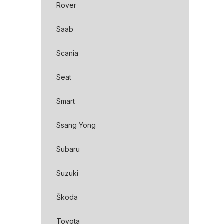
Rover
Saab
Scania
Seat
Smart
Ssang Yong
Subaru
Suzuki
Škoda
Toyota