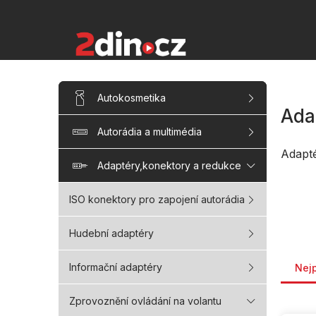
Přejít
na
obsah
P
Přeskočit
Autokosmetika
kategorie
o
Ada
s
Autorádia a multimédia
t
r
Adapt
a
Adaptéry,konektory a redukce
n
n
ISO konektory pro zapojení autorádia
í
p
Hudební adaptéry
a
Řaze
n
Informační adaptéry
Nej
e
l
Zprovoznění ovládání na volantu
V