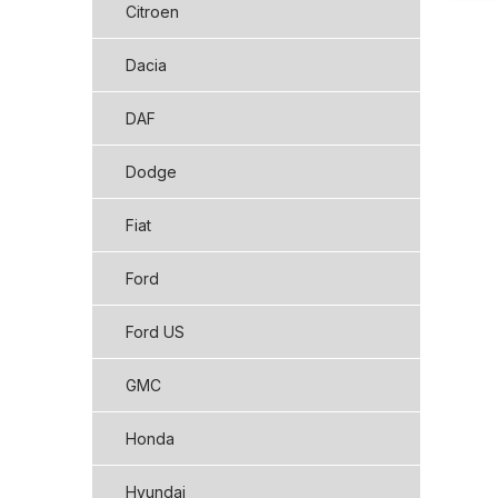
Citroen
Dacia
DAF
Dodge
Fiat
Ford
Ford US
GMC
Honda
Hyundai