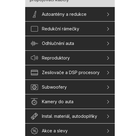
Autoantény a redukce
Redukční rámečky
Odhlučnění auta
Reproduktory
Zesilovače a DSP procesory
Subwoofery
Kamery do auta
Instal. materiál, autodoplňky
Akce a slevy