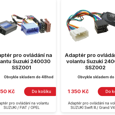
ptér pro ovládání na
Adaptér pro ovládá
lantu Suzuki 240030
volantu Suzuki 24
SSZ001
SSZ002
Obvykle skladem do 48hod
Obvykle skladem do
350 Kč
1 350 Kč
Do košíku
Do k
ptér pro ovládání na volantu
Adaptér pro ovládání na vo
SUZUKI / FIAT / OPEL
SUZUKI Swift III./ Grand Vi