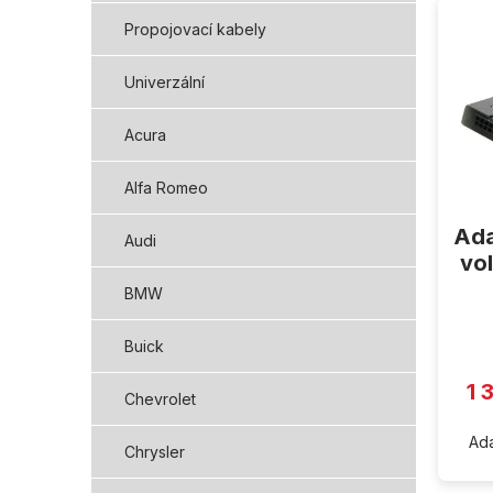
ý
Propojovací kabely
p
i
Univerzální
s
p
Acura
r
o
d
Alfa Romeo
u
Ada
k
Audi
t
vo
ů
BMW
Buick
1 
Chevrolet
Ada
Chrysler