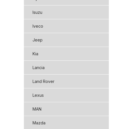
Isuzu
Iveco
Jeep
Kia
Lancia
Land Rover
Lexus
MAN
Mazda