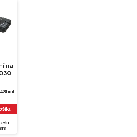
ní na
0030
 48hod
ošíku
lantu
tara