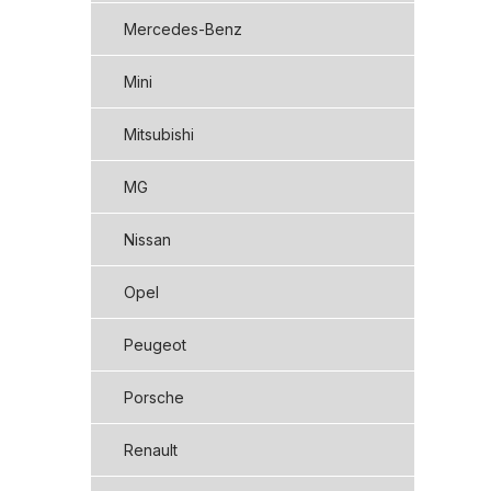
Mercedes-Benz
Mini
Mitsubishi
MG
Nissan
Opel
Peugeot
Porsche
Renault