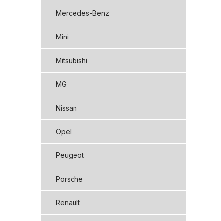
Mercedes-Benz
Mini
Mitsubishi
MG
Nissan
Opel
Peugeot
Porsche
Renault