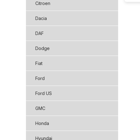
Citroen
Dacia
DAF
Dodge
Fiat
Ford
Ford US
GMC
Honda
Hyundai