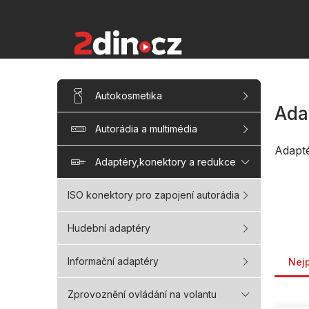
Přejít
na
obsah
P
Přeskočit
Autokosmetika
kategorie
o
Ada
s
Autorádia a multimédia
t
r
Adapt
a
Adaptéry,konektory a redukce
n
n
ISO konektory pro zapojení autorádia
í
p
Hudební adaptéry
a
Řaze
n
Informační adaptéry
Nej
e
l
Zprovoznění ovládání na volantu
V