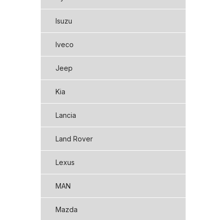
Isuzu
Iveco
Jeep
Kia
Lancia
Land Rover
Lexus
MAN
Mazda