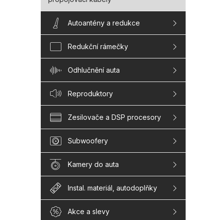
Autoantény a redukce
Redukční rámečky
Odhlučnění auta
Reproduktory
Zesilovače a DSP procesory
Subwoofery
Kamery do auta
Instal. materiál, autodoplňky
Akce a slevy