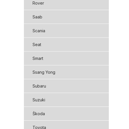
Rover
Saab
Scania
Seat
Smart
Ssang Yong
Subaru
Suzuki
Škoda
Toyota