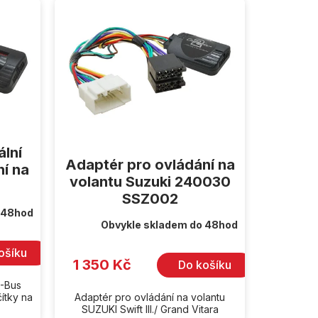
lní
Adaptér pro ovládání na
ní na
volantu Suzuki 240030
SSZ002
 48hod
Obvykle skladem do 48hod
ošíku
1 350 Kč
Do košíku
N-Bus
čítky na
Adaptér pro ovládání na volantu
SUZUKI Swift III./ Grand Vitara