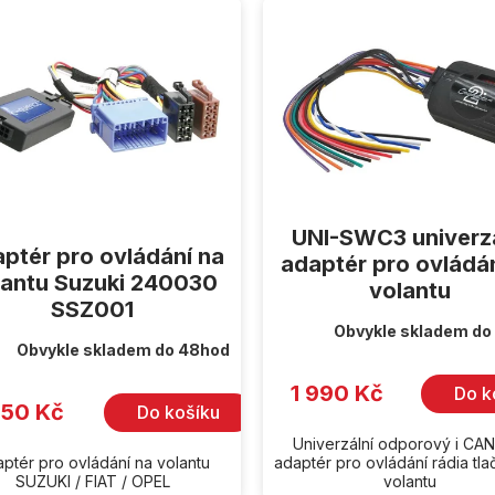
UNI-SWC3 univerzá
ptér pro ovládání na
adaptér pro ovládá
lantu Suzuki 240030
volantu
SSZ001
Obvykle skladem do
Obvykle skladem do 48hod
1 990 Kč
Do k
350 Kč
Do košíku
Univerzální odporový i CA
ptér pro ovládání na volantu
adaptér pro ovládání rádia tla
SUZUKI / FIAT / OPEL
volantu