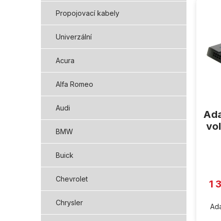
ý
Propojovací kabely
p
i
Univerzální
s
p
Acura
r
o
d
Alfa Romeo
u
k
Audi
Ada
t
vo
ů
BMW
Buick
Chevrolet
1 
Chrysler
Ada