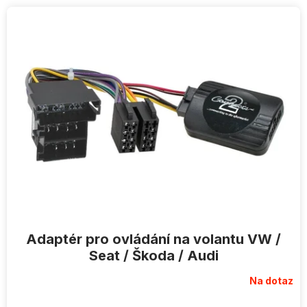
V
ý
p
i
s
p
r
o
d
u
k
t
ů
Adaptér pro ovládání na volantu VW /
Seat / Škoda / Audi
Na dotaz