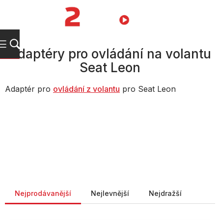
Přejít
na
NÁKUPNÍ
obsah
KOŠÍK
Adaptéry pro ovládání na volantu
Seat Leon
Adaptér pro
ovládání z volantu
pro Seat Leon
Řazení produktů
Nejprodávanější
Nejlevnější
Nejdražší