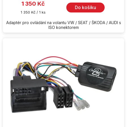
1 350 Kč
Do košíku
Měrná
1 350 Kč / 1 ks
cena:
Adaptér pro ovládání na volantu VW / SEAT / ŠKODA / AUDI s
ISO konektorem