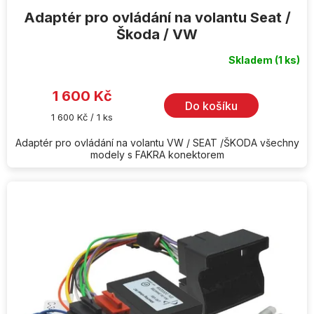
Adaptér pro ovládání na volantu Seat /
Škoda / VW
Skladem
(1 ks)
1 600 Kč
Do košíku
Měrná
1 600 Kč / 1 ks
cena:
Adaptér pro ovládání na volantu VW / SEAT /ŠKODA všechny
modely s FAKRA konektorem