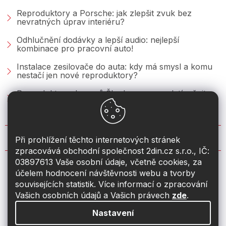
Reproduktory a Porsche: jak zlepšit zvuk bez
nevratných úprav interiéru?
Odhlučnění dodávky a lepší audio: nejlepší
kombinace pro pracovní auto!
Instalace zesilovače do auta: kdy má smysl a komu
nestačí jen nové reproduktory?
Reproduktory do vozů Škoda: co se vyplatí měnit u
Fabie, Octavie a Superbu?
KONTAKT
Při prohlížení těchto internetových stránek
zpracovává obchodní společnost 2din.cz s.r.o., IČ:
03897613 Vaše osobní údaje, včetně cookies, za
info
@
2din.cz
účelem hodnocení návštěvnosti webu a tvorby
souvisejících statistik. Více informací o zpracování
774 19 55 33
Vašich osobních údajů a Vašich právech
zde
.
Nastavení