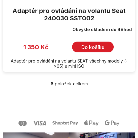
Adaptér pro ovládání na volantu Seat
240030 SST002
Obvykle skladem do 48hod
1 350 Kč
Do košíku
Adaptér pro ovládání na volantu SEAT všechny modely (-
>05) s mini ISO
6
položek celkem
O
v
l
Z
á
á
d
p
a
a
c
t
í
í
p