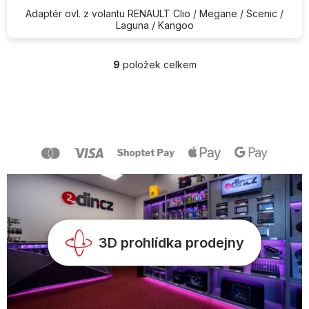
Adaptér ovl. z volantu RENAULT Clio / Megane / Scenic /
Laguna / Kangoo
9
položek celkem
O
v
l
Z
á
á
d
p
a
a
c
t
í
í
p
r
v
k
y
v
3D prohlídka prodejny
ý
p
i
s
u