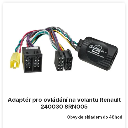
V
ý
p
i
s
p
r
o
d
u
k
t
ů
Adaptér pro ovládání na volantu Renault
240030 SRN005
Obvykle skladem do 48hod
Průměrné
hodnocení
produktu