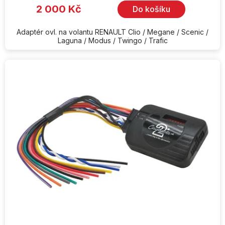
je
2 000 Kč
Do košíku
5,0
z
5
hvězdiček.
Adaptér ovl. na volantu RENAULT Clio / Megane / Scenic /
Laguna / Modus / Twingo / Trafic