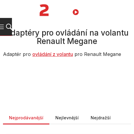
Přejít
na
NÁKUPNÍ
obsah
KOŠÍK
Adaptéry pro ovládání na volantu
Renault Megane
Adaptér pro
ovládání z volantu
pro Renault Megane
Řazení produktů
Nejprodávanější
Nejlevnější
Nejdražší