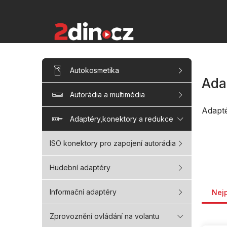
Přejít
na
obsah
P
Přeskočit
Autokosmetika
kategorie
o
Ada
s
Autorádia a multimédia
t
r
Adapt
a
Adaptéry,konektory a redukce
n
n
ISO konektory pro zapojení autorádia
í
p
Hudební adaptéry
a
Řaze
n
Informační adaptéry
Nej
e
l
Zprovoznění ovládání na volantu
V