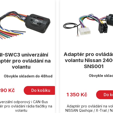
Adaptér pro ovládá
I-SWC3 univerzální
volantu Nissan 24
ptér pro ovládání na
SNS001
volantu
Obvykle skla
Obvykle skladem do 48hod
Průměrné
hodnocení
produktu
je
990 Kč
Do košíku
5,0
1 350 Kč
Do k
z
5
verzální odporový i CAN-Bus
hvězdiček.
r pro ovládání rádia tlačítky na
Adaptér pro ovládání na vo
volantu
NISSAN Qashqai / X-Trail / 