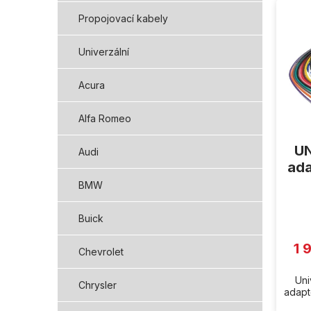
ý
Propojovací kabely
p
i
Univerzální
s
p
Acura
r
o
d
Alfa Romeo
u
k
UN
Audi
t
ada
ů
BMW
Buick
1 
Chevrolet
Uni
Chrysler
adapté