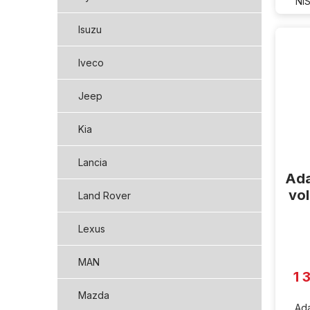
NI
Isuzu
Iveco
Jeep
Kia
Lancia
Ada
vo
Land Rover
Lexus
MAN
1 
Mazda
Ada