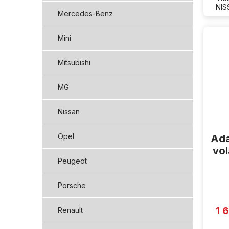
NIS
Mercedes-Benz
Mini
Mitsubishi
MG
Nissan
Opel
Ada
vol
Peugeot
Porsche
1 
Renault