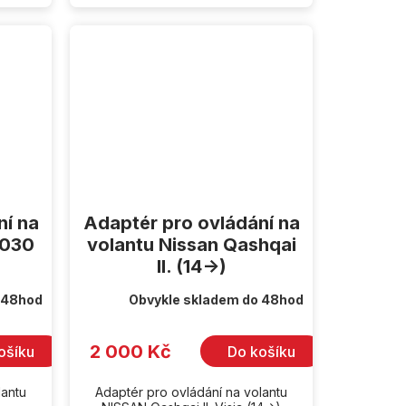
ní na
Adaptér pro ovládání na
0030
volantu Nissan Qashqai
II. (14->)
 48hod
Obvykle skladem do 48hod
2 000 Kč
ošíku
Do košíku
lantu
Adaptér pro ovládání na volantu