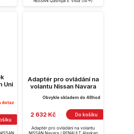
NISSAN Qashqai II. Visia (14->)
ek
Adaptér pro ovládání na
n Uni
volantu Nissan Navara
Obvykle skladem do 48hod
 dotaz
2 632 Kč
Do košíku
ošíku
Adaptér pro ovládání na volantu
 NISSAN
NISSAN Navara / RENAULT Alaskan