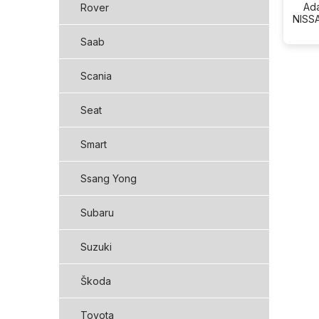
Ada
Rover
NISSA
Saab
Scania
Seat
Smart
Ssang Yong
Subaru
Suzuki
Škoda
Toyota