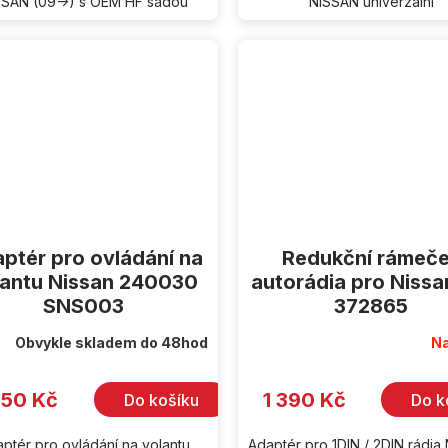
SSAN (09->) s OEM HF sadou
NISSAN univerzální
ptér pro ovládání na
Redukční rámeč
lantu Nissan 240030
autorádia pro Nissa
SNS003
372865
Obvykle skladem do 48hod
Na
350 Kč
1 390 Kč
Do košíku
Do k
ptér pro ovládání na volantu
Adaptér pro 1DIN / 2DIN rádia