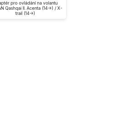
ptér pro ovládání na volantu
N Qashqai II. Acenta (14->) / X-
trail (14->)
O
v
l
á
d
a
c
í
p
r
v
k
y
v
ý
p
i
s
u