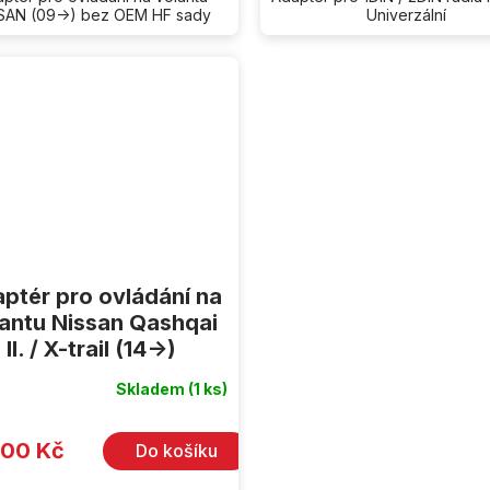
SAN (09->) bez OEM HF sady
Univerzální
ptér pro ovládání na
antu Nissan Qashqai
II. / X-trail (14->)
Skladem
(1 ks)
600 Kč
Do košíku