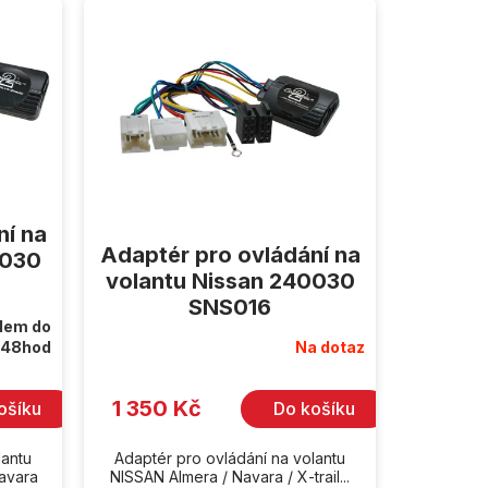
ní na
Adaptér pro ovládání na
0030
volantu Nissan 240030
SNS016
dem do
48hod
Na dotaz
Průměrné
hodnocení
produktu
je
1 350 Kč
ošíku
Do košíku
5,0
z
5
hvězdiček.
lantu
Adaptér pro ovládání na volantu
Navara
NISSAN Almera / Navara / X-trail...