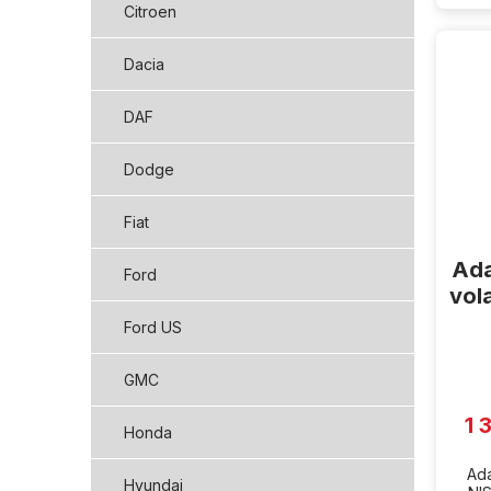
Citroen
Dacia
DAF
Dodge
Fiat
Ada
Ford
vol
Ford US
GMC
1 
Honda
Ada
Hyundai