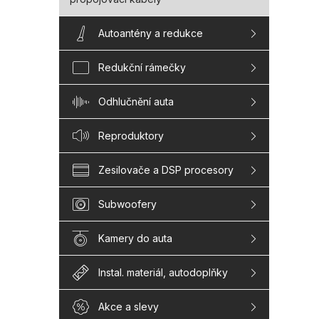
Autoantény a redukce
Redukční rámečky
Odhlučnění auta
Reproduktory
Zesilovače a DSP procesory
Subwoofery
Kamery do auta
Instal. materiál, autodoplňky
Akce a slevy