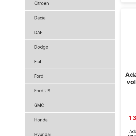
Citroen
Dacia
DAF
Dodge
Fiat
Ada
Ford
vo
Ford US
GMC
1 
Honda
Ada
Hyundai