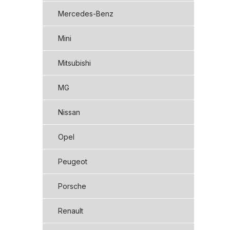
Mercedes-Benz
Mini
Mitsubishi
MG
Nissan
Opel
Peugeot
Porsche
Renault