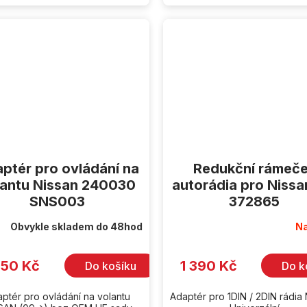
ptér pro ovládání na
Redukční rámeč
lantu Nissan 240030
autorádia pro Nissa
SNS003
372865
Obvykle skladem do 48hod
Na
350 Kč
1 390 Kč
Do košíku
Do k
ptér pro ovládání na volantu
Adaptér pro 1DIN / 2DIN rádia