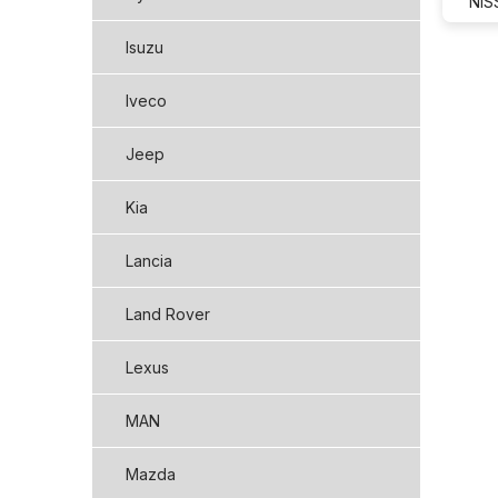
NIS
Isuzu
Iveco
Jeep
Kia
Lancia
Land Rover
Lexus
MAN
Mazda