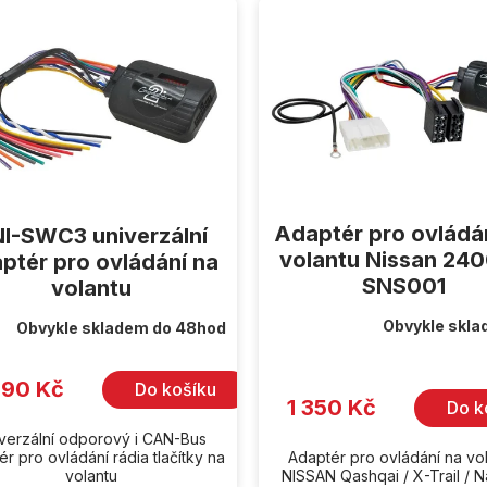
Adaptér pro ovládá
I-SWC3 univerzální
volantu Nissan 24
ptér pro ovládání na
SNS001
volantu
Obvykle skla
Obvykle skladem do 48hod
Průměrné
hodnocení
produktu
je
990 Kč
Do košíku
5,0
1 350 Kč
Do k
z
5
verzální odporový i CAN-Bus
hvězdiček.
r pro ovládání rádia tlačítky na
Adaptér pro ovládání na vo
volantu
NISSAN Qashqai / X-Trail / 