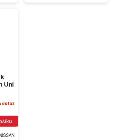
ek
n Uni
 dotaz
ošíku
 NISSAN