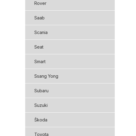
Rover
Saab
Scania
Seat
Smart
Ssang Yong
Subaru
Suzuki
Škoda
Toyota