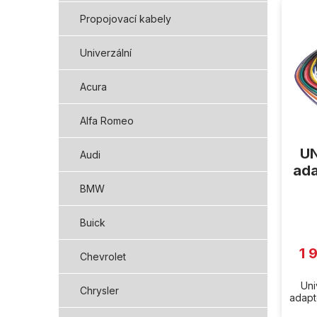
ý
Propojovací kabely
p
i
Univerzální
s
p
Acura
r
o
d
Alfa Romeo
u
k
UN
Audi
t
ada
ů
BMW
Buick
1 
Chevrolet
Uni
Chrysler
adapté