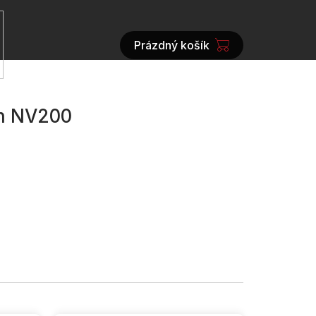
Prázdný košík
NÁKUPNÍ
KOŠÍK
an NV200