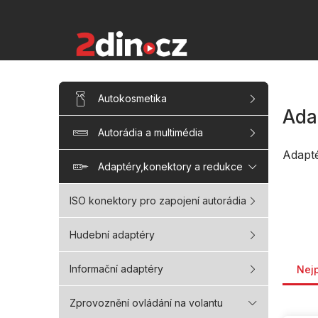
Přejít
na
obsah
P
Přeskočit
Autokosmetika
kategorie
o
Ada
s
Autorádia a multimédia
t
r
Adapt
a
Adaptéry,konektory a redukce
n
n
ISO konektory pro zapojení autorádia
í
p
Hudební adaptéry
a
Řaze
n
Informační adaptéry
Nej
e
l
Zprovoznění ovládání na volantu
V