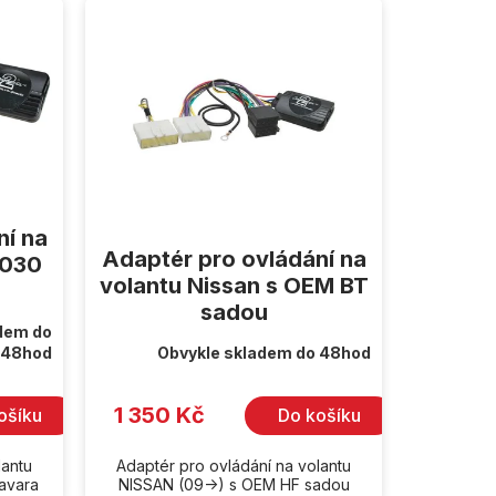
ní na
Adaptér pro ovládání na
0030
volantu Nissan s OEM BT
sadou
dem do
48hod
Obvykle skladem do 48hod
1 350 Kč
ošíku
Do košíku
lantu
Adaptér pro ovládání na volantu
Navara
NISSAN (09->) s OEM HF sadou