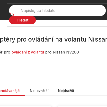
Hledat
ptéry pro ovládání na volantu Niss
ér pro
ovládání z volantu
pro Nissan NV200
ní produktů
prodávanější
Nejlevnější
Nejdražší