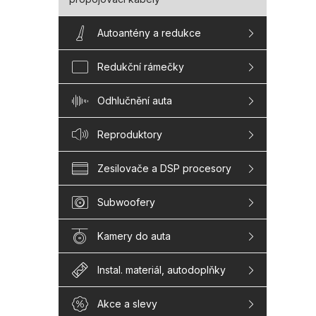
Autoantény a redukce
Redukční rámečky
Odhlučnění auta
Reproduktory
Zesilovače a DSP procesory
Subwoofery
Kamery do auta
Instal. materiál, autodoplňky
Akce a slevy