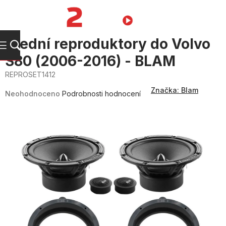
Přejít
na
NÁKUPNÍ
obsah
KOŠÍK
Přední reproduktory do Volvo
S80 (2006-2016) - BLAM
REPROSET1412
Průměrné
Značka:
Blam
hodnocení
Neohodnoceno
Podrobnosti hodnocení
produktu
je
0,0
z
5
hvězdiček.