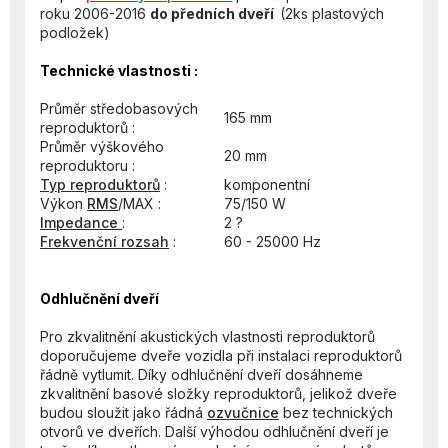
roku 2006-2016
do předních dveří
(2ks plastových
podložek)
Technické vlastnosti :
Průměr středobasových
165 mm
reproduktorů :
Průměr výškového
20 mm
reproduktoru :
Typ reproduktorů
:
komponentní
Výkon
RMS
/MAX :
75/150 W
Impedance
:
2 ?
Frekvenční rozsah
:
60 - 25000 Hz
Odhlučnění dveří
Pro zkvalitnění akustických vlastnosti reproduktorů
doporučujeme dveře vozidla při instalaci reproduktorů
řádně vytlumit. Díky odhlučnění dveří dosáhneme
zkvalitnění basové složky reproduktorů, jelikož dveře
budou sloužit jako řádná
ozvučnice
bez technických
otvorů ve dveřích. Další výhodou odhlučnění dveří je