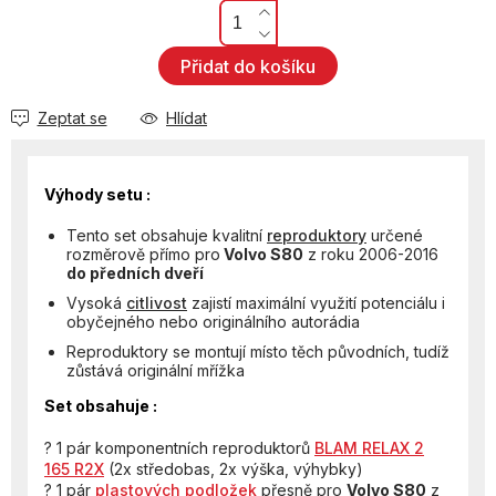
Přidat do košíku
Zeptat se
Hlídat
Výhody setu :
Tento set obsahuje kvalitní
reproduktory
určené
rozměrově přímo pro
Volvo S80
z roku 2006-2016
do předních dveří
Vysoká
citlivost
zajistí maximální využití potenciálu i
obyčejného nebo originálního autorádia
Reproduktory se montují místo těch původních, tudíž
zůstává originální mřížka
Set obsahuje :
? 1 pár komponentních reproduktorů
BLAM RELAX 2
165 R2X
(2x středobas, 2x výška, výhybky)
? 1 pár
plastových podložek
přesně pro
Volvo S80
z