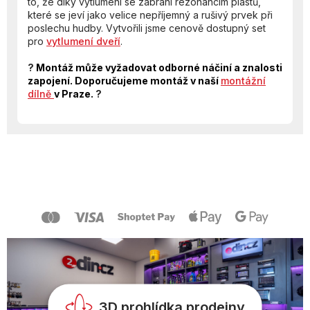
to, že díky vytlumení se zabrání rezonancím plastů,
které se jeví jako velice nepříjemný a rušivý prvek při
poslechu hudby. Vytvořili jsme cenově dostupný set
pro
vytlumení dveří
.
?
Montáž může vyžadovat odborné náčiní a znalosti
zapojení. Doporučujeme montáž v naší
montážní
dílně
v Praze.
?
Z
á
p
a
t
í
3D prohlídka prodejny