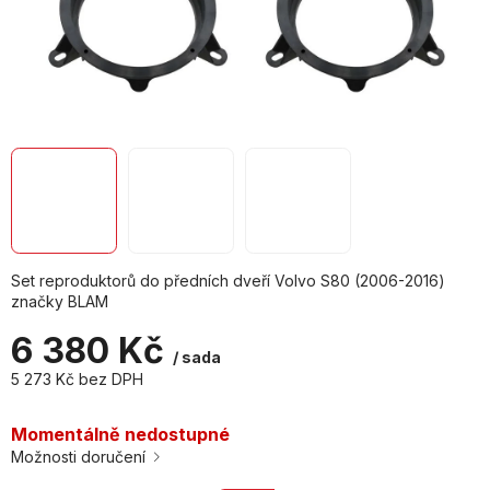
Set reproduktorů do předních dveří Volvo S80 (2006-2016)
značky BLAM
6 380 Kč
/ sada
5 273 Kč bez DPH
Měrná
cena:
Momentálně nedostupné
Možnosti doručení