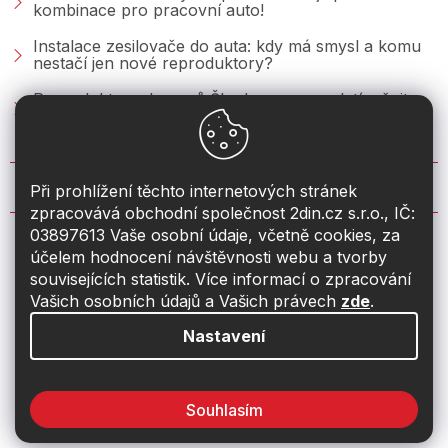
kombinace pro pracovní auto!
Instalace zesilovače do auta: kdy má smysl a komu
nestačí jen nové reproduktory?
Reproduktory do vozů Škoda: co se vyplatí měnit u
Fabie, Octavie a Superbu?
KONTAKT
Při prohlížení těchto internetových stránek
zpracovává obchodní společnost 2din.cz s.r.o., IČ:
03897613 Vaše osobní údaje, včetně cookies, za
info
@
2din.cz
účelem hodnocení návštěvnosti webu a tvorby
souvisejících statistik. Více informací o zpracování
774 19 55 33
Vašich osobních údajů a Vašich právech
zde
.
Nastavení
Souhlasím
Vytvořil Shoptet