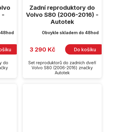
olvo
Zadní reproduktory do
 -
Volvo S80 (2006-2016) -
Autotek
 48hod
Obvykle skladem do 48hod
3 290 Kč
ošíku
Do košíku
ry do
Set reproduktorů do zadních dveří
ačky
Volvo S80 (2006-2016) značky
Autotek