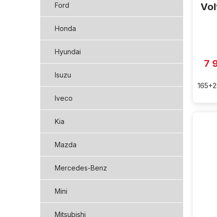
Vol
Ford
Honda
Hyundai
7 
Isuzu
165+2
Iveco
Kia
Mazda
Mercedes-Benz
Mini
Mitsubishi