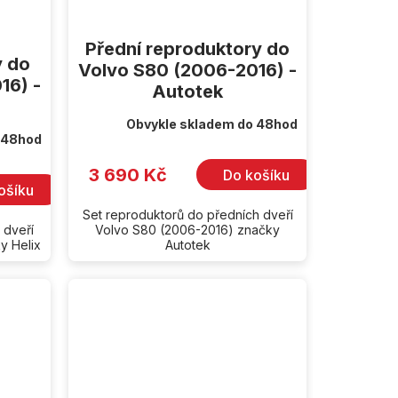
Přední reproduktory do
y do
Volvo S80 (2006-2016) -
16) -
Autotek
Obvykle skladem do 48hod
 48hod
3 690 Kč
Do košíku
ošíku
Set reproduktorů do předních dveří
 dveří
Volvo S80 (2006-2016) značky
y Helix
Autotek