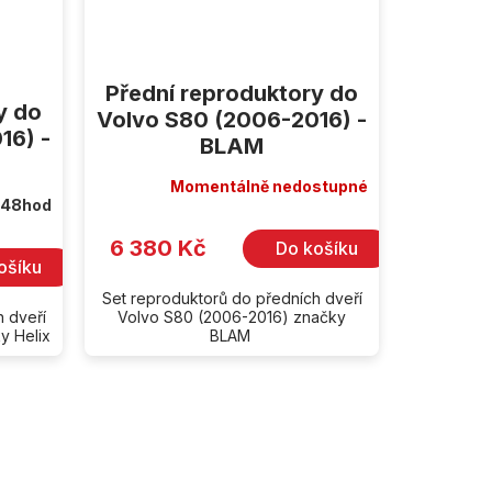
Přední reproduktory do
y do
Volvo S80 (2006-2016) -
16) -
BLAM
Momentálně nedostupné
 48hod
6 380 Kč
Do košíku
ošíku
Set reproduktorů do předních dveří
h dveří
Volvo S80 (2006-2016) značky
y Helix
BLAM