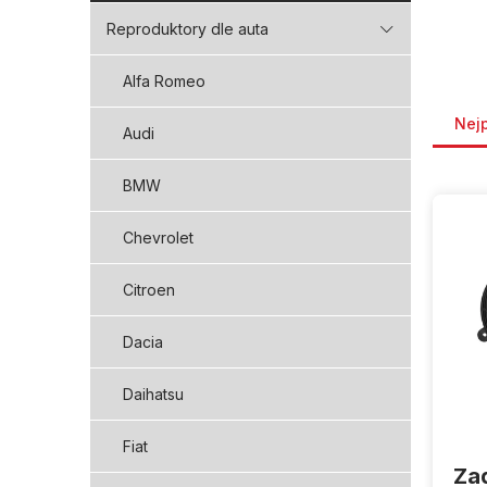
Reproduktory dle auta
Alfa Romeo
Řaze
Nej
Audi
BMW
V
ý
p
Chevrolet
i
s
Citroen
p
r
Dacia
o
d
Daihatsu
u
k
Fiat
t
Za
ů