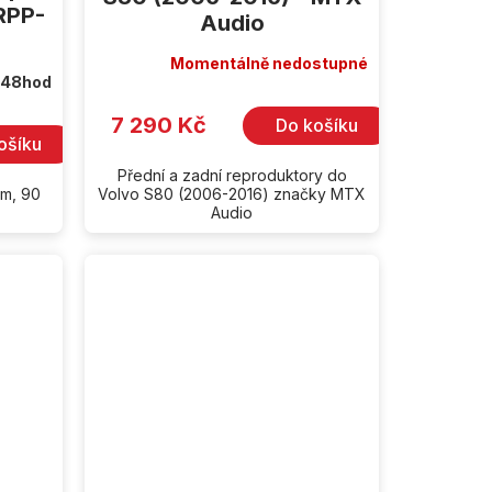
RPP-
Audio
Momentálně nedostupné
 48hod
7 290 Kč
Do košíku
ošíku
Přední a zadní reproduktory do
hm, 90
Volvo S80 (2006-2016) značky MTX
Audio