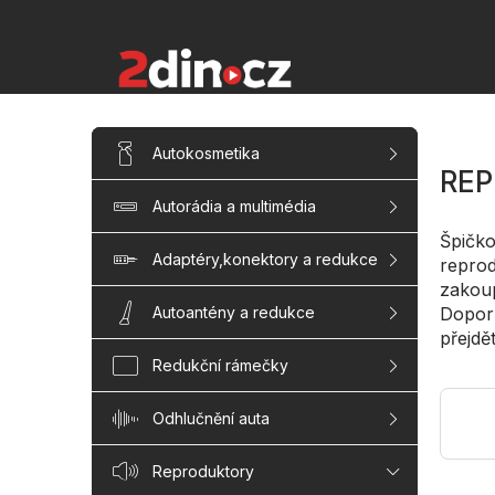
Přejít
na
obsah
P
Přeskočit
Autokosmetika
kategorie
o
REP
s
Autorádia a multimédia
t
r
Špičko
a
Adaptéry,konektory a redukce
reprod
n
zakoup
n
Dopor
Autoantény a redukce
í
přejdě
p
Redukční rámečky
a
n
Odhlučnění auta
e
l
Reproduktory