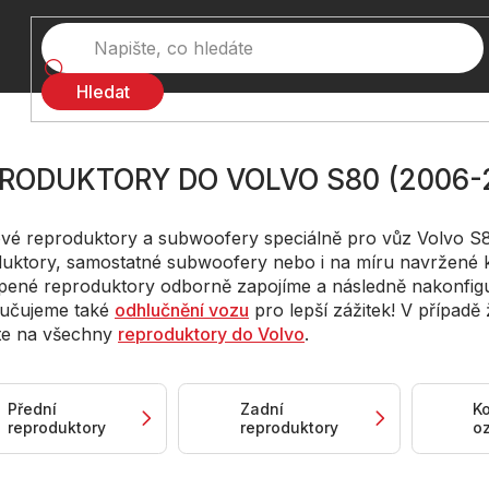
Hledat
RODUKTORY DO VOLVO S80 (2006-
vé reproduktory a subwoofery speciálně pro vůz Volvo S8
uktory, samostatné subwoofery nebo i na míru navržené k
ené reproduktory odborně zapojíme a následně nakonfig
učujeme také
odhlučnění vozu
pro lepší zážitek! V případě
te na všechny
reproduktory do Volvo
.
Přední
Zadní
K
reproduktory
reproduktory
o