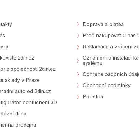
a
polečnosti
Nakupování
c
í
p
takty
Doprava a platba
r
v
ás
Proč nakupovat u nás?
k
y
iera
Reklamace a vrácení zb
v
ý
koviště 2din.cz
Oznámení o instalaci k
p
systému
i
torie společnosti 2din.cz
s
Ochrana osobních údaj
u
e sklady v Praze
Obchodní podmínky
radní auto od 2din.cz
Poradna
figurátor odhlučnění 3D
tážní dílna
enná prodejna