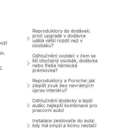
Poradna &amp;
Blog
Reproduktory do dodávek:
proč upgrade v dodávce
udělá větší rozdíl než v
oží
osobáku?
am.
Odhlučnění vozidel: v čem se
liší obyčejný osobák, dodávka
nebo třeba německá
ů
prémiovka?
Reproduktory a Porsche: jak
zlepšit zvuk bez nevratných
úprav interiéru?
Odhlučnění dodávky a lepší
audio: nejlepší kombinace pro
pracovní auto!
Instalace zesilovače do auta:
kdy má smysl a komu nestačí