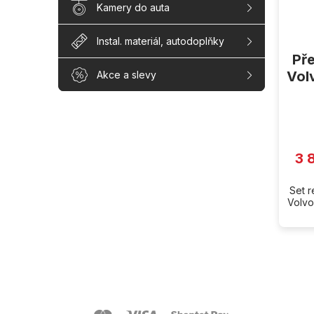
Kamery do auta
Instal. materiál, autodoplňky
Př
Vol
Akce a slevy
3 
Set 
Volvo
Z
á
p