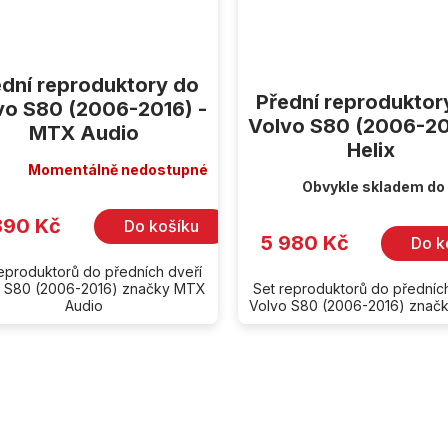
ední reproduktory do
Přední reproduktor
vo S80 (2006-2016) -
Volvo S80 (2006-20
MTX Audio
Helix
Momentálně nedostupné
Obvykle skladem do
890 Kč
Do košíku
5 980 Kč
Do k
reproduktorů do předních dveří
 S80 (2006-2016) značky MTX
Set reproduktorů do předníc
Audio
Volvo S80 (2006-2016) značk
O
v
l
á
d