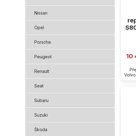
Nissan
re
S80
Opel
Porsche
10
Peugeot
Př
Renault
Volvo
Seat
Subaru
Suzuki
Škoda