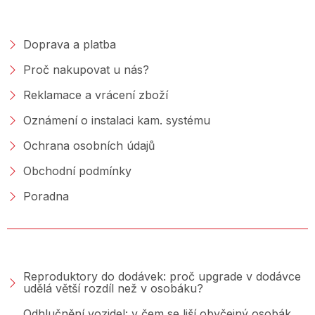
NAKUPOVÁNÍ
Doprava a platba
Proč nakupovat u nás?
Reklamace a vrácení zboží
Oznámení o instalaci kam. systému
Ochrana osobních údajů
Obchodní podmínky
Poradna
PORADNA &AMP; BLOG
Reproduktory do dodávek: proč upgrade v dodávce
udělá větší rozdíl než v osobáku?
Odhlučnění vozidel: v čem se liší obyčejný osobák,