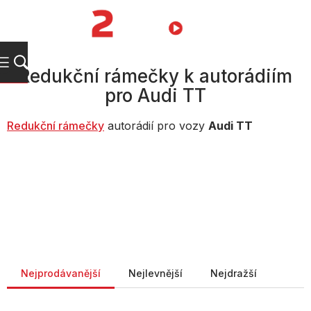
Přejít
na
NÁKUPNÍ
obsah
KOŠÍK
Redukční rámečky k autorádiím
pro Audi TT
Redukční rámečky
autorádií pro vozy
Audi TT
Řazení produktů
Nejprodávanější
Nejlevnější
Nejdražší