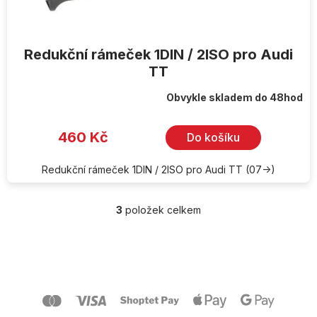
Redukční rámeček 1DIN / 2ISO pro Audi
TT
Obvykle skladem do 48hod
460 Kč
Do košíku
Redukční rámeček 1DIN / 2ISO pro Audi TT (07->)
3
položek celkem
O
v
l
Z
á
á
d
p
a
a
c
t
í