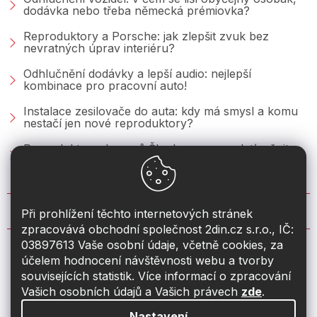
dodávka nebo třeba německá prémiovka?
Reproduktory a Porsche: jak zlepšit zvuk bez
nevratných úprav interiéru?
Odhlučnění dodávky a lepší audio: nejlepší
kombinace pro pracovní auto!
Instalace zesilovače do auta: kdy má smysl a komu
nestačí jen nové reproduktory?
Reproduktory do vozů Škoda: co se vyplatí měnit u
Fabie, Octavie a Superbu?
KONTAKT
Při prohlížení těchto internetových stránek
zpracovává obchodní společnost 2din.cz s.r.o., IČ:
03897613 Vaše osobní údaje, včetně cookies, za
info
@
2din.cz
účelem hodnocení návštěvnosti webu a tvorby
souvisejících statistik. Více informací o zpracování
774 19 55 33
Vašich osobních údajů a Vašich právech
zde
.
Nastavení