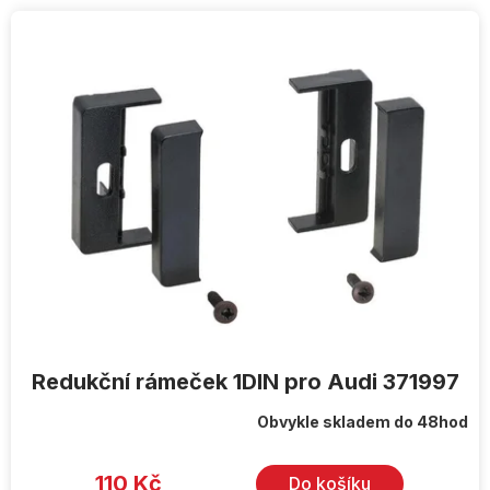
V
ý
p
i
s
p
r
o
d
u
k
t
ů
Redukční rámeček 1DIN pro Audi 371997
Obvykle skladem do 48hod
110 Kč
Do košíku