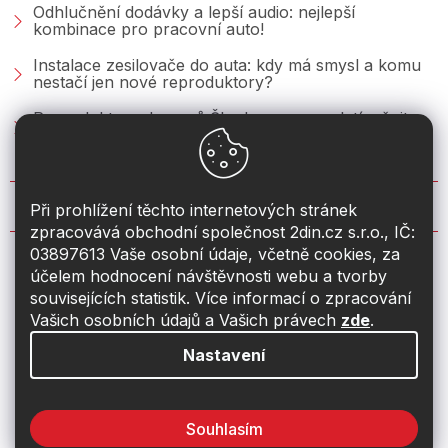
Odhlučnění dodávky a lepší audio: nejlepší
kombinace pro pracovní auto!
Instalace zesilovače do auta: kdy má smysl a komu
nestačí jen nové reproduktory?
Reproduktory do vozů Škoda: co se vyplatí měnit u
Fabie, Octavie a Superbu?
KONTAKT
Při prohlížení těchto internetových stránek
zpracovává obchodní společnost 2din.cz s.r.o., IČ:
03897613 Vaše osobní údaje, včetně cookies, za
info
@
2din.cz
účelem hodnocení návštěvnosti webu a tvorby
souvisejících statistik. Více informací o zpracování
774 19 55 33
Vašich osobních údajů a Vašich právech
zde
.
Nastavení
Souhlasím
Vytvořil Shoptet