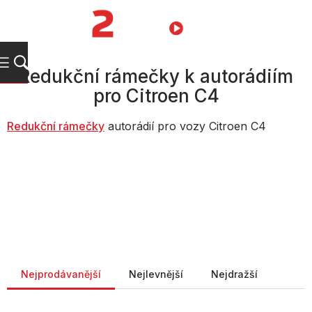
Přejít
na
NÁKUPNÍ
obsah
KOŠÍK
Redukční rámečky k autorádiím
pro Citroen C4
Redukční rámečky
autorádií pro vozy Citroen C4
Řazení produktů
Nejprodávanější
Nejlevnější
Nejdražší