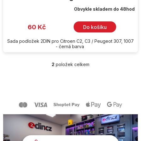
Obvykle skladem do 48hod
60 Kč
Do košíku
Sada podložek 2DIN pro Citroen C2, C3 / Peugeot 307, 1007
- černá barva
2
položek celkem
O
v
l
Z
á
á
d
p
a
a
c
t
í
í
p
r
v
k
y