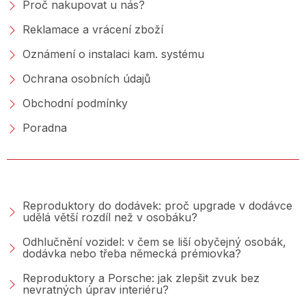
Proč nakupovat u nás?
Reklamace a vrácení zboží
Oznámení o instalaci kam. systému
Ochrana osobních údajů
Obchodní podmínky
Poradna
PORADNA &AMP; BLOG
Reproduktory do dodávek: proč upgrade v dodávce
udělá větší rozdíl než v osobáku?
Odhlučnění vozidel: v čem se liší obyčejný osobák,
dodávka nebo třeba německá prémiovka?
Reproduktory a Porsche: jak zlepšit zvuk bez
nevratných úprav interiéru?