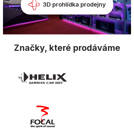
v
3D prohlídka prodejny
ý
p
i
s
u
Značky, které prodáváme