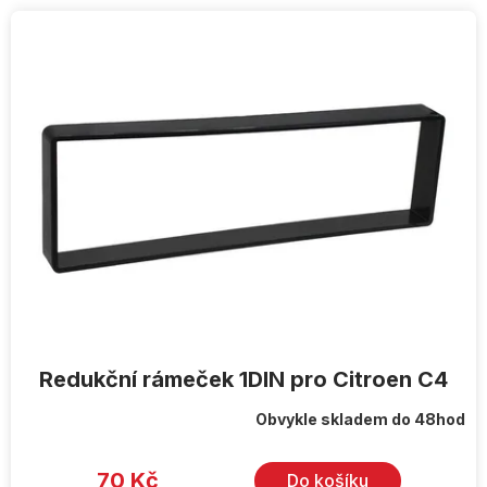
V
ý
p
i
s
p
r
o
d
u
k
t
ů
Redukční rámeček 1DIN pro Citroen C4
Obvykle skladem do 48hod
70 Kč
Do košíku