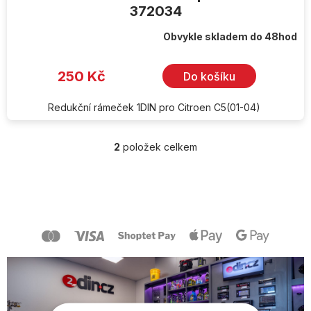
372034
Obvykle skladem do 48hod
250 Kč
Do košíku
Redukční rámeček 1DIN pro Citroen C5(01-04)
2
položek celkem
O
v
l
Z
á
á
d
p
a
a
c
t
í
í
p
r
v
k
y