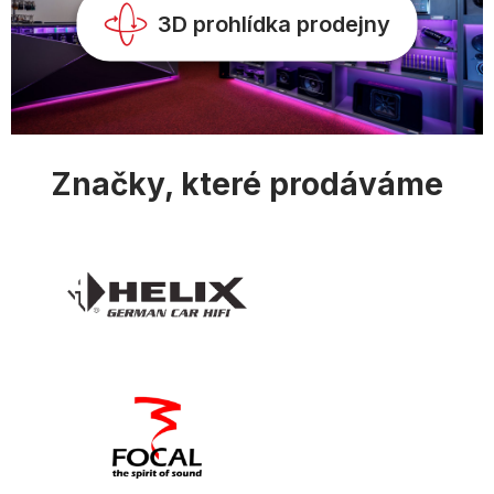
v
3D prohlídka prodejny
ý
p
i
s
u
Značky, které prodáváme