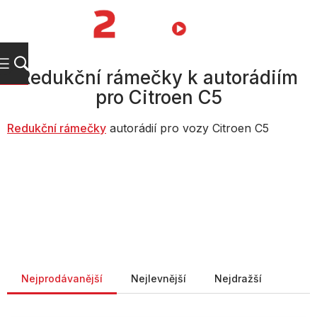
Přejít
na
NÁKUPNÍ
obsah
KOŠÍK
Redukční rámečky k autorádiím
pro Citroen C5
Redukční rámečky
autorádií pro vozy Citroen C5
Řazení produktů
Nejprodávanější
Nejlevnější
Nejdražší