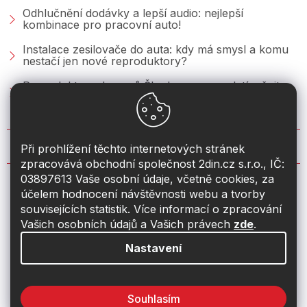
Odhlučnění dodávky a lepší audio: nejlepší
kombinace pro pracovní auto!
Instalace zesilovače do auta: kdy má smysl a komu
nestačí jen nové reproduktory?
Reproduktory do vozů Škoda: co se vyplatí měnit u
Fabie, Octavie a Superbu?
KONTAKT
Při prohlížení těchto internetových stránek
zpracovává obchodní společnost 2din.cz s.r.o., IČ:
03897613 Vaše osobní údaje, včetně cookies, za
info
@
2din.cz
účelem hodnocení návštěvnosti webu a tvorby
souvisejících statistik. Více informací o zpracování
774 19 55 33
Vašich osobních údajů a Vašich právech
zde
.
Nastavení
Souhlasím
Vytvořil Shoptet