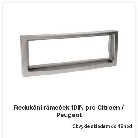
V
ý
p
i
s
p
r
o
d
u
k
t
ů
Redukční rámeček 1DIN pro Citroen /
Peugeot
Obvykle skladem do 48hod