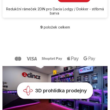
Redukční rámeček 2DIN pro Dacia Lodgy / Dokker - stříbrná
barva
9
položek celkem
O
v
l
Z
á
á
d
p
a
a
c
t
í
í
p
r
v
k
y
v
3D prohlídka prodejny
ý
p
i
s