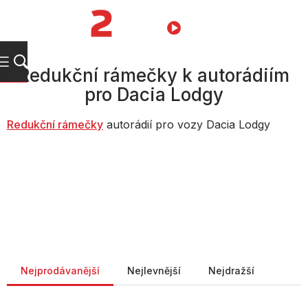
Přejít
na
NÁKUPNÍ
obsah
KOŠÍK
Redukční rámečky k autorádiím
pro Dacia Lodgy
Redukční rámečky
autorádií pro vozy Dacia Lodgy
Řazení produktů
Nejprodávanější
Nejlevnější
Nejdražší