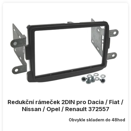
V
ý
p
i
s
p
r
o
d
u
k
t
ů
Redukční rámeček 2DIN pro Dacia / Fiat /
Nissan / Opel / Renault 372557
Obvykle skladem do 48hod