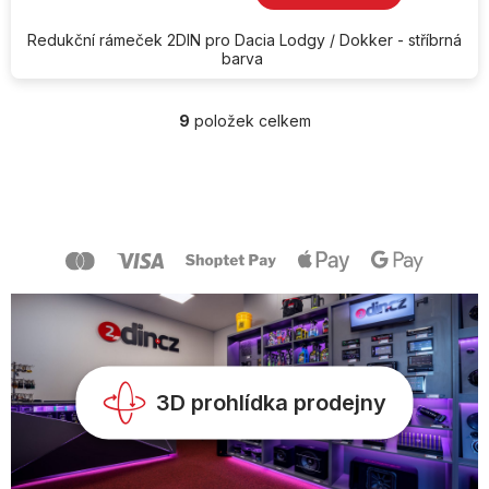
Redukční rámeček 2DIN pro Dacia Lodgy / Dokker - stříbrná
barva
9
položek celkem
O
v
l
Z
á
á
d
p
a
a
c
t
í
í
p
r
v
k
y
v
3D prohlídka prodejny
ý
p
i
s