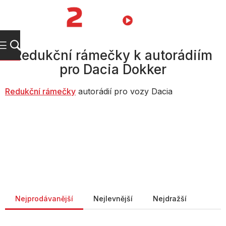
Přejít
na
NÁKUPNÍ
obsah
KOŠÍK
Redukční rámečky k autorádiím
pro Dacia Dokker
Redukční rámečky
autorádií pro vozy Dacia
Řazení produktů
Nejprodávanější
Nejlevnější
Nejdražší