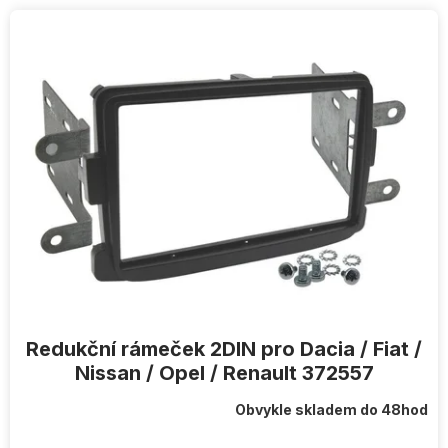
V
ý
p
i
s
p
r
o
d
u
k
t
ů
Redukční rámeček 2DIN pro Dacia / Fiat /
Nissan / Opel / Renault 372557
Obvykle skladem do 48hod