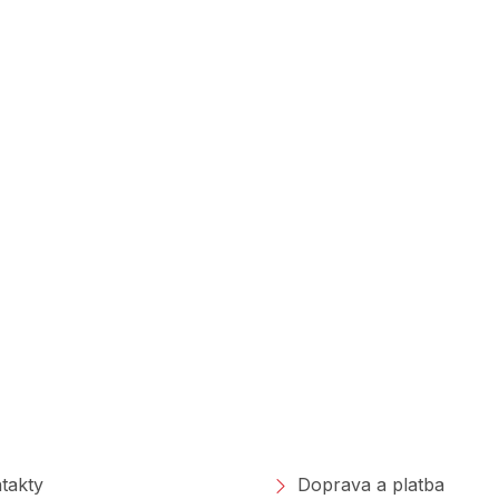
polečnosti
Nakupování
takty
Doprava a platba