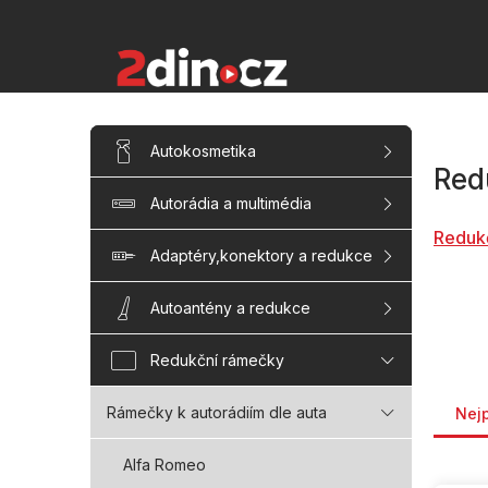
Přejít
na
obsah
P
Přeskočit
Autokosmetika
kategorie
o
Red
s
Autorádia a multimédia
t
r
Reduk
a
Adaptéry,konektory a redukce
n
n
Autoantény a redukce
í
p
Redukční rámečky
a
Řaze
n
Rámečky k autorádiím dle auta
Nej
e
l
Alfa Romeo
V