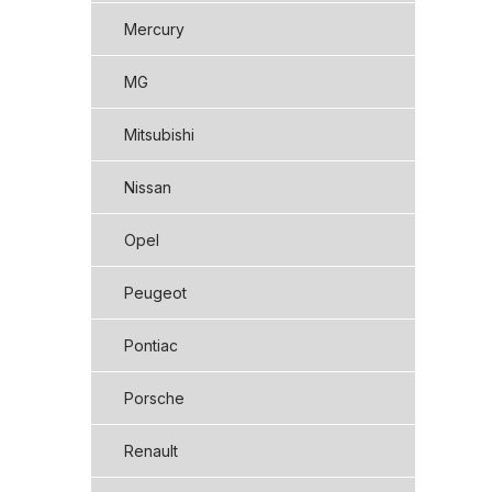
Mercury
MG
Mitsubishi
Nissan
Opel
Peugeot
Pontiac
Porsche
Renault