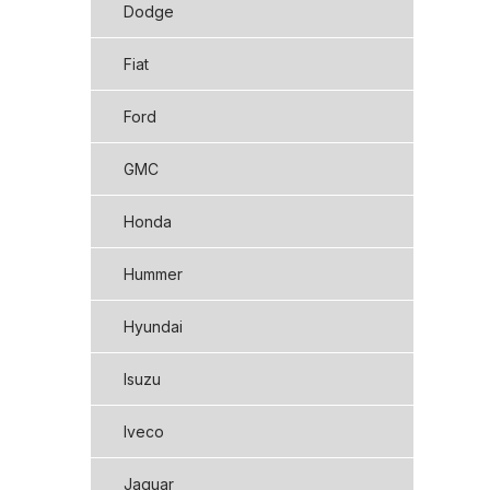
Dodge
Fiat
Ford
GMC
Honda
Hummer
Hyundai
Isuzu
Iveco
Jaguar