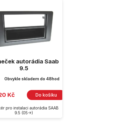
eček autorádia Saab
9.5
Obvykle skladem do 48hod
20 Kč
Do košíku
ér pro instalaci autorádia SAAB
9.5 (05->)