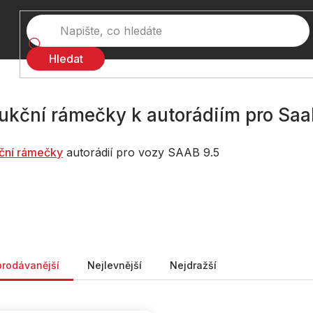
Hledat
ukční rámečky k autorádiím pro Saa
č
ní rámečky
autorádií pro vozy SAAB 9.5
ní produktů
prodávanější
Nejlevnější
Nejdražší