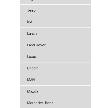
Jeep
KIA
Lancia
Land Rover
Lexus
Lincoln
MAN
Mazda
Mercedes-Benz