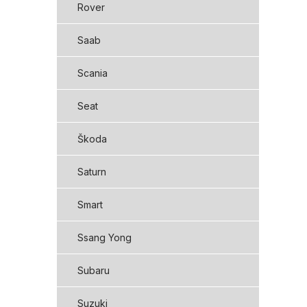
Rover
Saab
Scania
Seat
Škoda
Saturn
Smart
Ssang Yong
Subaru
Suzuki