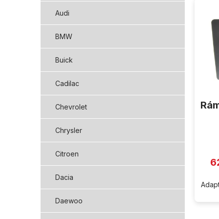
ý
Audi
p
i
BMW
s
p
Buick
r
o
d
Cadilac
u
Rám
k
Chevrolet
t
ů
Chrysler
Citroen
6
Dacia
Adapt
Daewoo