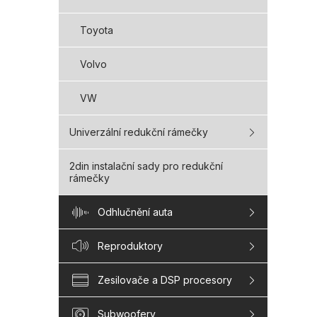
Toyota
Volvo
VW
Univerzální redukční rámečky
2din instalační sady pro redukční
rámečky
Odhlučnění auta
Reproduktory
Zesilovače a DSP procesory
Subwoofery