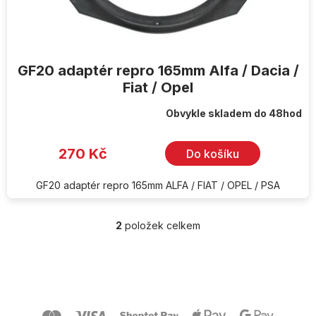
GF20 adaptér repro 165mm Alfa / Dacia /
Fiat / Opel
Obvykle skladem do 48hod
270 Kč
Do košíku
GF20 adaptér repro 165mm ALFA / FIAT / OPEL / PSA
2
položek celkem
O
v
l
Z
á
á
d
p
a
a
c