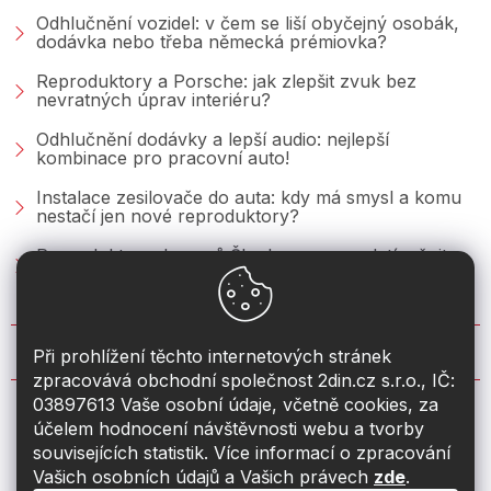
Odhlučnění vozidel: v čem se liší obyčejný osobák,
dodávka nebo třeba německá prémiovka?
Reproduktory a Porsche: jak zlepšit zvuk bez
nevratných úprav interiéru?
Odhlučnění dodávky a lepší audio: nejlepší
kombinace pro pracovní auto!
Instalace zesilovače do auta: kdy má smysl a komu
nestačí jen nové reproduktory?
Reproduktory do vozů Škoda: co se vyplatí měnit u
Fabie, Octavie a Superbu?
KONTAKT
Při prohlížení těchto internetových stránek
zpracovává obchodní společnost 2din.cz s.r.o., IČ:
03897613 Vaše osobní údaje, včetně cookies, za
info
@
2din.cz
účelem hodnocení návštěvnosti webu a tvorby
souvisejících statistik. Více informací o zpracování
774 19 55 33
Vašich osobních údajů a Vašich právech
zde
.