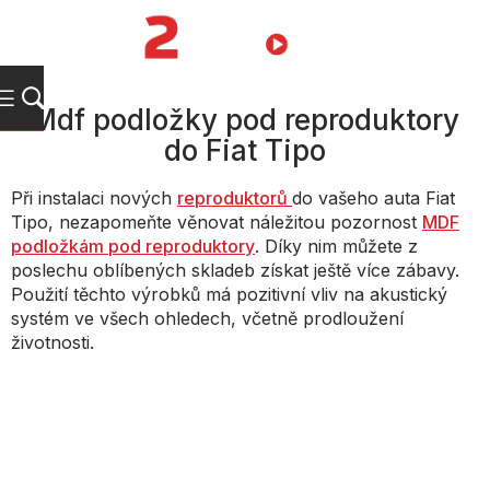
Přejít
na
NÁKUPNÍ
obsah
KOŠÍK
Mdf podložky pod reproduktory
do Fiat Tipo
Při instalaci nových
reproduktorů
do vašeho auta Fiat
Tipo, nezapomeňte věnovat náležitou pozornost
MDF
podložkám pod reproduktory
. Díky nim můžete z
poslechu oblíbených skladeb získat ještě více zábavy.
Použití těchto výrobků má pozitivní vliv na akustický
systém ve všech ohledech, včetně prodloužení
životnosti.