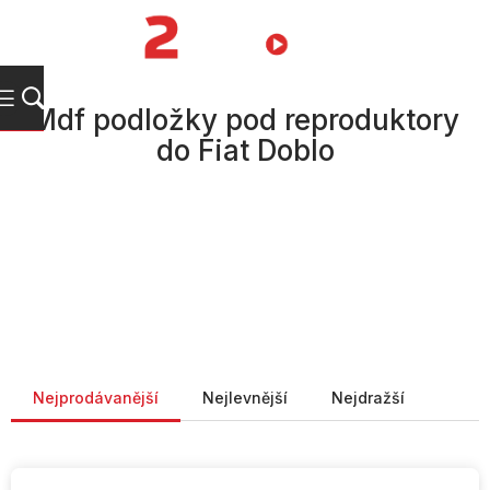
Přejít
na
NÁKUPNÍ
obsah
KOŠÍK
Mdf podložky pod reproduktory
do Fiat Doblo
Řazení produktů
Nejprodávanější
Nejlevnější
Nejdražší
V