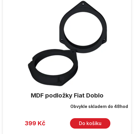
ý
p
i
s
p
r
o
d
u
k
t
ů
MDF podložky Fiat Doblo
Obvykle skladem do 48hod
399 Kč
Do košíku