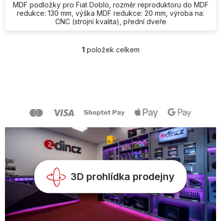
MDF podložky pro Fiat Doblo, rozměr reproduktoru do MDF
redukce: 130 mm, výška MDF redukce: 20 mm, výroba na:
CNC (strojní kvalita), přední dveře
1
položek celkem
O
v
l
Z
á
á
d
p
a
a
c
t
í
í
p
r
v
k
y
v
3D prohlídka prodejny
ý
p
i
s