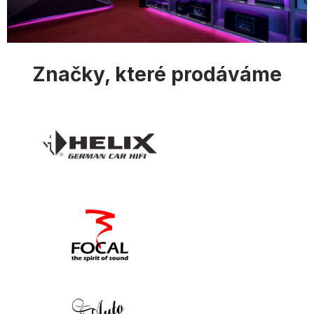
i
s
u
Značky, které prodáváme