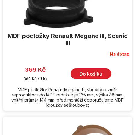
MDF podložky Renault Megane III, Scenic
III
Na dotaz
369 Kč
Do košíku
Měrná
369 Kč / 1 ks
cena:
MDF podložky Renault Megane III, vhodný rozměr
reproduktoru do MDF redukce je 165 mm, výška 48 mm,
vnitřní průměr 144 mm, před montáží doporučujeme MDF
kroužky sešroubovat