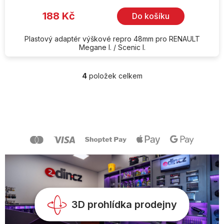
188 Kč
Do košíku
Plastový adaptér výškové repro 48mm pro RENAULT
Megane I. / Scenic I.
4
položek celkem
O
v
l
Z
á
á
d
p
a
a
c
t
í
í
p
r
v
k
y
v
3D prohlídka prodejny
ý
p