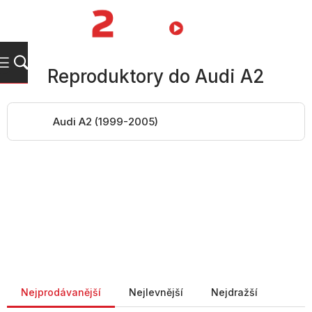
Přejít
na
NÁKUPNÍ
obsah
KOŠÍK
Reproduktory do Audi A2
Audi A2 (1999-2005)
Řazení produktů
Nejprodávanější
Nejlevnější
Nejdražší