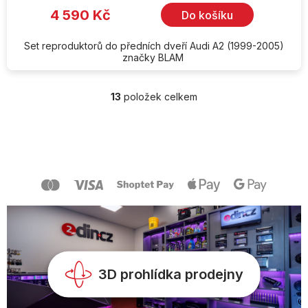
4 590 Kč
Do košíku
Set reproduktorů do předních dveří Audi A2 (1999-2005)
značky BLAM
13
položek celkem
O
v
l
Z
á
á
d
p
a
a
c
t
í
í
p
r
v
k
y
v
3D prohlídka prodejny
ý
p