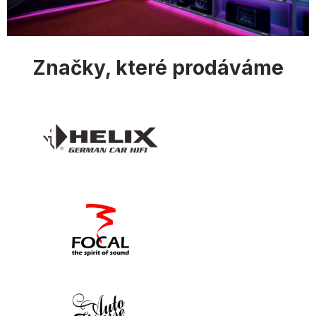
i
s
u
Značky, které prodáváme