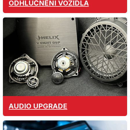
ODHLUČNĚNÍ
VOZIDLA
AUDIO
UPGRADE