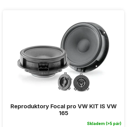
V
ý
p
i
s
p
r
o
d
u
k
t
ů
Reproduktory Focal pro VW KIT IS VW
165
Skladem
(>5 pár)