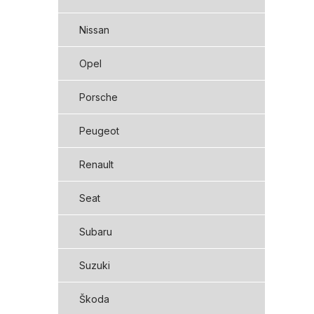
Nissan
Opel
Porsche
Peugeot
Renault
Seat
Subaru
Suzuki
Škoda