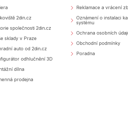
iera
Reklamace a vrácení zb
koviště 2din.cz
Oznámení o instalaci k
systému
torie společnosti 2din.cz
Ochrana osobních údaj
e sklady v Praze
Obchodní podmínky
radní auto od 2din.cz
Poradna
figurátor odhlučnění 3D
tážní dílna
enná prodejna
Značky, které prodáváme