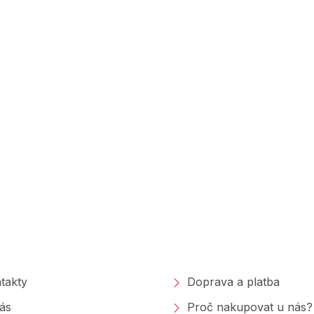
polečnosti
Nakupování
takty
Doprava a platba
ás
Proč nakupovat u nás?