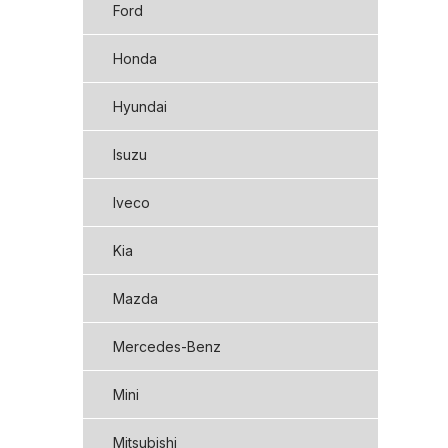
Ford
Honda
Hyundai
Isuzu
Iveco
Kia
Mazda
Mercedes-Benz
Mini
Mitsubishi