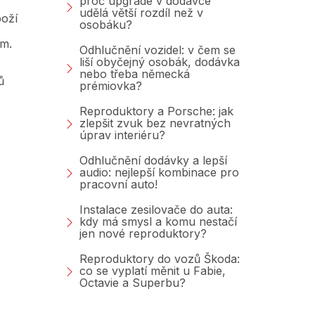
proč upgrade v dodávce
udělá větší rozdíl než v
oží
osobáku?
am.
Odhlučnění vozidel: v čem se
liší obyčejný osobák, dodávka
nebo třeba německá
ů
prémiovka?
Reproduktory a Porsche: jak
zlepšit zvuk bez nevratných
úprav interiéru?
Odhlučnění dodávky a lepší
audio: nejlepší kombinace pro
pracovní auto!
Instalace zesilovače do auta:
kdy má smysl a komu nestačí
jen nové reproduktory?
Reproduktory do vozů Škoda:
co se vyplatí měnit u Fabie,
Octavie a Superbu?