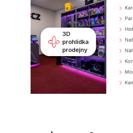
Kar
Par
His
3D
Naš
prohlídka
prodejny
Náh
Kon
Mon
Kam