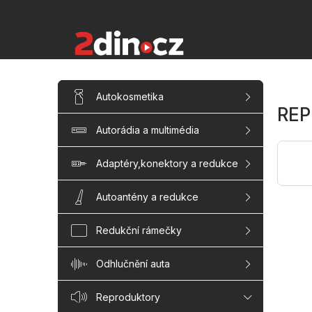
Přejít
na
obsah
P
Přeskočit
Autokosmetika
kategorie
o
REP
s
Autorádia a multimédia
t
r
a
Adaptéry,konektory a redukce
n
n
Autoantény a redukce
í
p
Redukční rámečky
a
n
Odhlučnění auta
e
l
Reproduktory