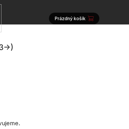
Prázdný košík
NÁKUPNÍ
KOŠÍK
3->)
vujeme.