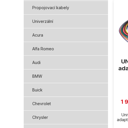
ý
Propojovací kabely
p
i
Univerzální
s
p
Acura
r
o
d
Alfa Romeo
u
UN
k
Audi
t
ada
ů
BMW
Buick
1 
Chevrolet
Uni
Chrysler
adapté