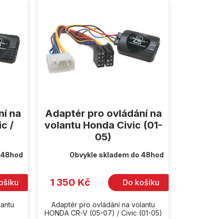
ní na
Adaptér pro ovládání na
c /
volantu Honda Civic (01-
05)
 48hod
Obvykle skladem do 48hod
1 350 Kč
ošíku
Do košíku
lantu
Adaptér pro ovládání na volantu
HONDA CR-V (05-07) / Civic (01-05)