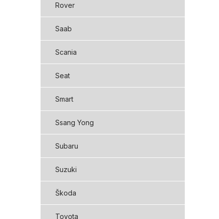
Rover
Saab
Scania
Seat
Smart
Ssang Yong
Subaru
Suzuki
Škoda
Toyota