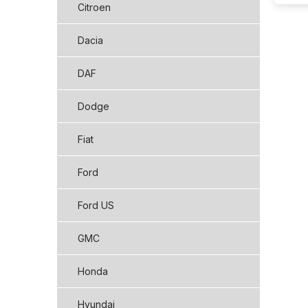
Citroen
Dacia
DAF
Dodge
Fiat
Ford
Ford US
GMC
Honda
Hyundai