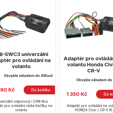
I-SWC3 univerzální
Adaptér pro ovládá
ptér pro ovládání na
volantu Honda Civi
volantu
CR-V
Obvykle skladem do 48hod
Obvykle skladem do
990 Kč
Do košíku
1 350 Kč
Do k
verzální odporový i CAN-Bus
r pro ovládání rádia tlačítky na
Adaptér pro ovládání na vo
volantu
HONDA Civic / CR-V III.