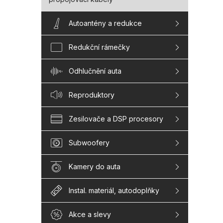
Autoantény a redukce
Redukční rámečky
Odhlučnění auta
Reproduktory
Zesilovače a DSP procesory
Subwoofery
Kamery do auta
Instal. materiál, autodoplňky
Akce a slevy