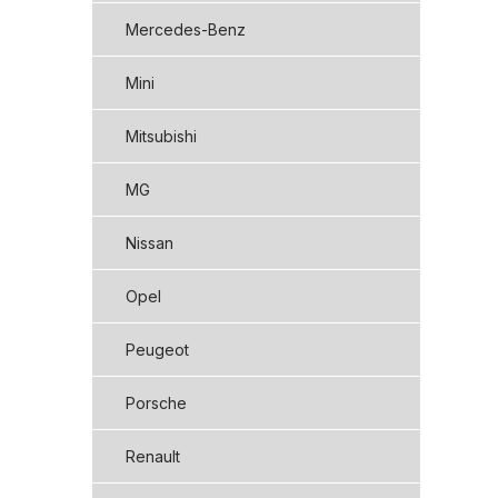
Mercedes-Benz
Mini
Mitsubishi
MG
Nissan
Opel
Peugeot
Porsche
Renault