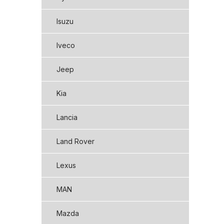
Isuzu
Iveco
Jeep
Kia
Lancia
Land Rover
Lexus
MAN
Mazda