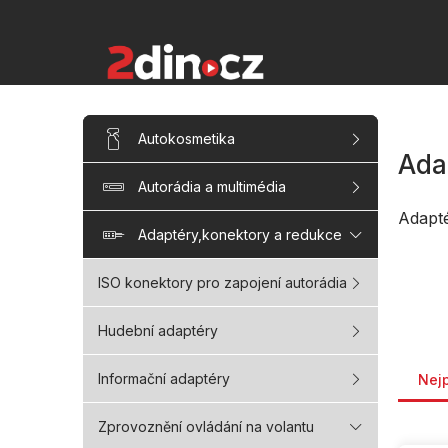
Přejít
na
obsah
P
Přeskočit
Autokosmetika
kategorie
o
Ada
s
Autorádia a multimédia
t
r
Adapt
a
Adaptéry,konektory a redukce
n
n
ISO konektory pro zapojení autorádia
í
p
Hudební adaptéry
a
Řaze
n
Informační adaptéry
Nej
e
l
Zprovoznění ovládání na volantu
V